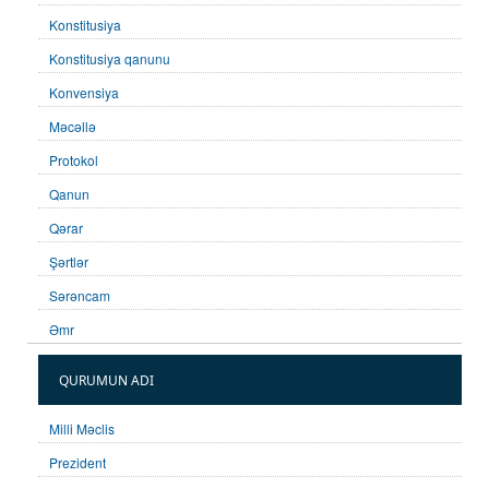
Konstitusiya
Konstitusiya qanunu
Konvensiya
Məcəllə
Protokol
Qanun
Qərar
Şərtlər
Sərəncam
Əmr
QURUMUN ADI
Milli Məclis
Prezident