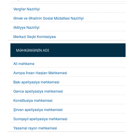
Vergilər Nazirliyi
Əmək və Əhalinin Sosial Müdafiəsi Nazirliyi
Ədliyyə Nazirliyi
Mərkəzi Seçki Komissiyası
MƏHKƏMƏNİN ADI
Ali məhkəmə
Avropa İnsan Haqları Məhkəməsi
Bakı apellyasiya məhkəməsi
Gəncə apellyasiya məhkəməsi
Konstitusiya məhkəməsi
Şirvan apellyasiya məhkəməsi
Sumqayıt apellyasiya məhkəməsi
Yasamal rayon məhkəməsi