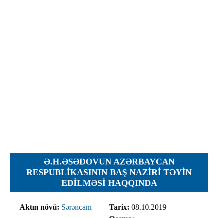
İcra hakimiyyəti qurumları
Etirazlar
Şəkillər
Regional ədliyyə idarələri
Jurnallar, Cədvəllər
Hüquq firmaları
Nizamnamələr
İcra qurumları
Planlar
Protokollar
Qaydalar
Qərarlar
Raportlar
Rəylər
Şikayətlər
Ə.H.ƏSƏDOVUN AZƏRBAYCAN
Təlimatlar
RESPUBLIKASININ BAŞ NAZIRI TƏYIN
EDILMƏSI HAQQINDA
Təqdimatlar
Vəsatətlər
Aktın növü:
Sərəncam
Tarix:
08.10.2019