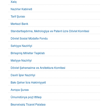
Xalq
Nazirlər Kabineti
Tarif Şurası
Mərkəzi Bank
Standartlaşdırma, Metrologiya və Patent üzrə Dövlət Komitəsi
Dövlət Sosial Müdafiə Fondu
Səhiyyə Nazirliyi
Birləşmiş Millətlər Təşkilatı
Maliyyə Nazirliyi
Dövlət Şəhərsalma və Arxitektura Komitəsi
Daxili İşlər Nazirliyi
Bakı Şəhər İcra Hakimiyyəti
Avropa Şurası
Ümumdünya poçt ittifaqı
Beynəlxalq Ticarət Palatası