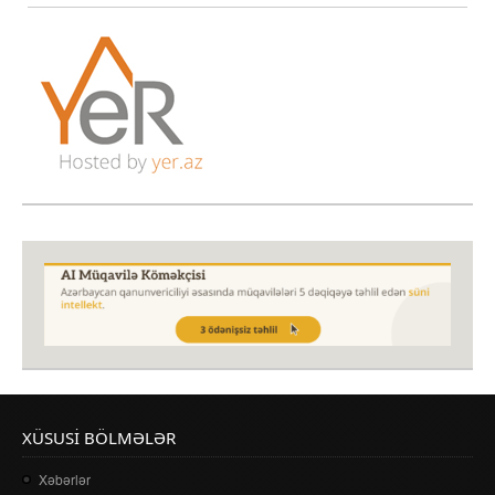
XÜSUSI BÖLMƏLƏR
Xəbərlər