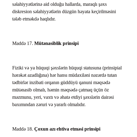
səlahiyyətlərinə aid olduğu hallarda, maraqlı şəxs
diskresion səlahiyyətlərin düzgün həyata keçirilməsini
tələb etməkdə haqlıdır.
Maddə 17.
Mütənasiblik prinsipi
Fiziki və ya hüquqi şəxslərin hüquqi statusuna (prinsipial
hərəkət azadlığına) hər hansı müdaxiləni nəzərdə tutan
tədbirlər inzibati orqanın güddüyü qanuni məqsədə
mütənasib olmalı, həmin məqsədə çatmaq üçün öz
məzmunu, yeri, vaxtı və əhatə etdiyi şəxslərin dairəsi
baxımından zəruri və yararlı olmalıdır.
Maddə 18.
Çoxun azı ehtiva etməsi prinsipi