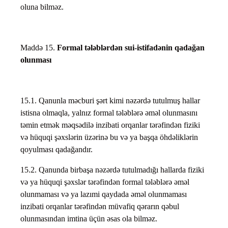
oluna bilməz.
Maddə 15.
Formal tələblərdən sui-istifadənin qadağan
olunması
15.1. Qanunla məcburi şərt kimi nəzərdə tutulmuş hallar
istisna olmaqla, yalnız formal tələblərə əməl olunmasını
təmin etmək məqsədilə inzibati orqanlar tərəfindən fiziki
və hüquqi şəxslərin üzərinə bu və ya başqa öhdəliklərin
qoyulması qadağandır.
15.2. Qanunda birbaşa nəzərdə tutulmadığı hallarda fiziki
və ya hüquqi şəxslər tərəfindən formal tələblərə əməl
olunmaması və ya lazımi qaydada əməl olunmaması
inzibati orqanlar tərəfindən müvafiq qərarın qəbul
olunmasından imtina üçün əsas ola bilməz.