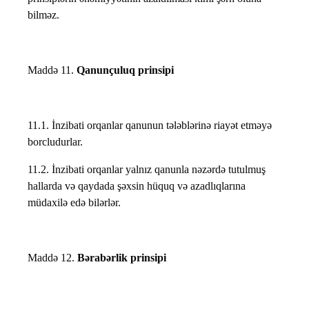
bilməz.
Maddə 11.
Qanunçuluq prinsipi
11.1. İnzibati orqanlar qanunun tələblərinə riayət etməyə
borcludurlar.
11.2. İnzibati orqanlar yalnız qanunla nəzərdə tutulmuş
hallarda və qaydada şəxsin hüquq və azadlıqlarına
müdaxilə edə bilərlər.
Maddə 12.
Bərabərlik prinsipi