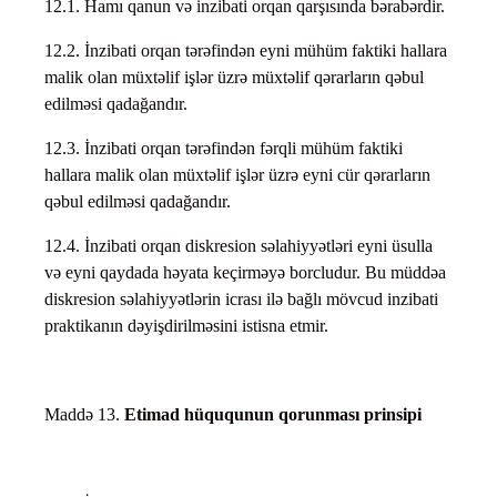
12.1. Hamı qanun və inzibati orqan qarşısında bərabərdir.
12.2. İnzibati orqan tərəfindən eyni mühüm faktiki hallara
malik olan müxtəlif işlər üzrə müxtəlif qərarların qəbul
edilməsi qadağandır.
12.3. İnzibati orqan tərəfindən fərqli mühüm faktiki
hallara malik olan müxtəlif işlər üzrə eyni cür qərarların
qəbul edilməsi qadağandır.
12.4. İnzibati orqan diskresion səlahiyyətləri eyni üsulla
və eyni qaydada həyata keçirməyə borcludur. Bu müddəa
diskresion səlahiyyətlərin icrası ilə bağlı mövcud inzibati
praktikanın dəyişdirilməsini istisna etmir.
Maddə 13.
Etimad hüququnun qorunması prinsipi