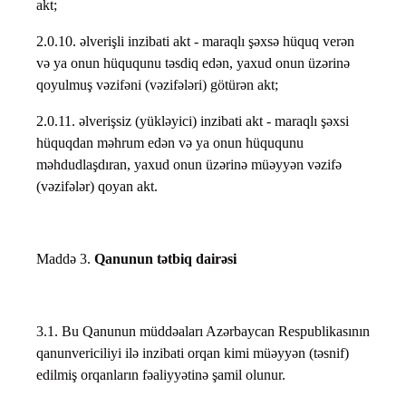
akt;
2.0.10. əlverişli inzibati akt - maraqlı şəxsə hüquq verən
və ya onun hüququnu təsdiq edən, yaxud onun üzərinə
qoyulmuş vəzifəni (vəzifələri) götürən akt;
2.0.11. əlverişsiz (yükləyici) inzibati akt - maraqlı şəxsi
hüquqdan məhrum edən və ya onun hüququnu
məhdudlaşdıran, yaxud onun üzərinə müəyyən vəzifə
(vəzifələr) qoyan akt.
Maddə 3.
Qanunun tətbiq dairəsi
3.1. Bu Qanunun müddəaları Azərbaycan Respublikasının
qanunvericiliyi ilə inzibati orqan kimi müəyyən (təsnif)
edilmiş orqanların fəaliyyətinə şamil olunur.