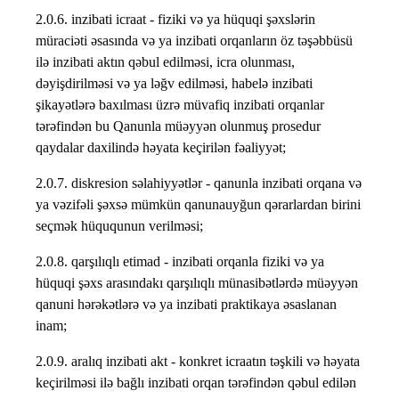
2.0.6. inzibati icraat - fiziki və ya hüquqi şəxslərin
müraciəti əsasında və ya inzibati orqanların öz təşəbbüsü
ilə inzibati aktın qəbul edilməsi, icra olunması,
dəyişdirilməsi və ya ləğv edilməsi, habelə inzibati
şikayətlərə baxılması üzrə müvafiq inzibati orqanlar
tərəfindən bu Qanunla müəyyən olunmuş prosedur
qaydalar daxilində həyata keçirilən fəaliyyət;
2.0.7. diskresion səlahiyyətlər - qanunla inzibati orqana və
ya vəzifəli şəxsə mümkün qanunauyğun qərarlardan birini
seçmək hüququnun verilməsi;
2.0.8. qarşılıqlı etimad - inzibati orqanla fiziki və ya
hüquqi şəxs arasındakı qarşılıqlı münasibətlərdə müəyyən
qanuni hərəkətlərə və ya inzibati praktikaya əsaslanan
inam;
2.0.9. aralıq inzibati akt - konkret icraatın təşkili və həyata
keçirilməsi ilə bağlı inzibati orqan tərəfindən qəbul edilən