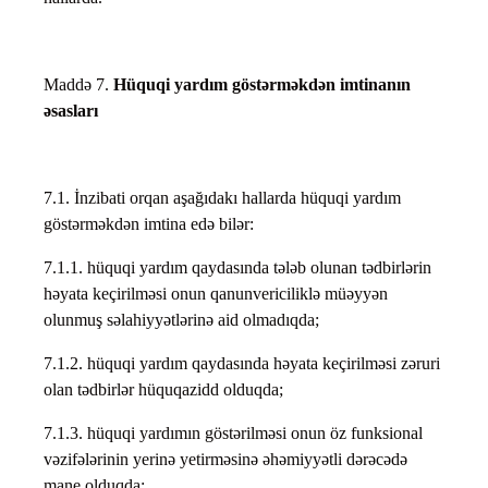
Maddə 7.
Hüquqi yardım göstərməkdən imtinanın
əsasları
7.1. İnzibati orqan aşağıdakı hallarda hüquqi yardım
göstərməkdən imtina edə bilər:
7.1.1. hüquqi yardım qaydasında tələb olunan tədbirlərin
həyata keçirilməsi onun qanunvericiliklə müəyyən
olunmuş səlahiyyətlərinə aid olmadıqda;
7.1.2. hüquqi yardım qaydasında həyata keçirilməsi zəruri
olan tədbirlər hüquqazidd olduqda;
7.1.3. hüquqi yardımın göstərilməsi onun öz funksional
vəzifələrinin yerinə yetirməsinə əhəmiyyətli dərəcədə
mane olduqda;