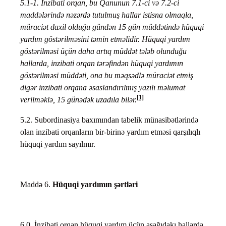
5.1-1. İnzibati orqan, bu Qanunun 7.1-ci və 7.2-ci
maddələrində nəzərdə tutulmuş hallar istisna olmaqla,
müraciət daxil olduğu gündən 15 gün müddətində hüquqi
yardım göstərilməsini təmin etməlidir. Hüquqi yardım
göstərilməsi üçün daha artıq müddət tələb olunduğu
hallarda, inzibati orqan tərəfindən hüquqi yardımın
göstərilməsi müddəti, ona bu məqsədlə müraciət etmiş
digər inzibati orqana əsaslandırılmış yazılı məlumat
[1]
verilməklə, 15 günədək uzadıla bilər.
5.2. Subordinasiya baxımından tabelik münasibətlərində
olan inzibati orqanların bir-birinə yardım etməsi qarşılıqlı
hüquqi yardım sayılmır.
Maddə 6.
Hüquqi yardımın şərtləri
6.0. İnzibati orqan hüquqi yardım üçün aşağıdakı hallarda