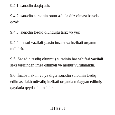
9.4.1. sənədin dəqiq adı;
9.4.2. sənədin surətinin onun əsli ilə düz olması barədə
qeyd;
9.4.3. sənədin təsdiq olunduğu tarix və yer;
9.4.4. məsul vəzifəli şəxsin imzası və inzibati orqanın
möhürü.
9.5. Sənədin təsdiq olunmuş surətinin hər səhifəsi vəzifəli
şəxs tərəfindən imza edilməli və möhür vurulmalıdır.
9.6. İnzibati aktın və ya digər sənədin surətinin təsdiq
edilməsi faktı müvafiq inzibati orqanda müəyyən edilmiş
qaydada qeydə alınmalıdır.
II f ə s i l