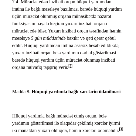
7.4. Müraciət edən inzibati orqan hüquqi yardımdan
imtina ilə bağlı məsələyə baxılması barədə hüquqi yardım
üçün müraciət olunmuş orqana münasibətdə nəzarət
funksiyasını həyata keçirən yuxarı inzibati orqana
müraciət edə bilər. Yuxarı inzibati orqan tərəfindən həmin
məsələyə
5 gün müddətində
baxılır və qəti qərar qəbul
edilir. Hüquqi yardımdan imtina əsassız hesab edildikdə,
yuxarı inzibati orqan belə yardımın dərhal göstərilməsi
barədə hüquqi yardım üçün müraciət olunmuş inzibati
[2]
orqana müvafiq tapşırıq verir.
Maddə 8.
Hüquqi yardımla bağlı xərclərin ödənilməsi
Hüquqi yardımla bağlı müraciət etmiş orqan, belə
yardımın göstərilməsi ilə əlaqədar çəkilmiş xərclər iyirmi
[3]
iki manatdan yuxarı olduqda, həmin xərcləri ödəməlidir.