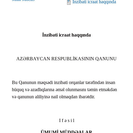
İnzibati icraat haqqında
İnzibati icraat haqqında
AZƏRBAYCAN RESPUBLİKASININ QANUNU
Bu Qanunun məqsədi inzibati orqanlar tərəfindən insan
hüquq və azadlıqlarına əməl olunmasını təmin etməkdən
və qanunun aliliyinə nail olmaqdan ibarətdir.
I f ə s i l
ÜMUMİ MÜDDƏALAR