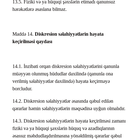
13.5. Fiziki və ya hüquqi şəxslərin etimadı qanunsuz
hərəkətlərə əsaslana bilməz.
Maddə 14.
Diskresion səlahiyyətlərin həyata
keçirilməsi qaydası
14.1. İnzibati orqan diskresion səlahiyyətlərini qanunla
müəyyən olunmuş hüdudlar daxilində (qanunla ona
verilmiş səlahiyyətlər daxilində) həyata keçirməyə
borcludur.
14.2. Diskresion səlahiyyətlər əsasında qəbul edilən
qərarlar həmin səlahiyyətlərin məqsədinə uyğun olmalıdır.
14.3. Diskresion səlahiyyətlərin həyata keçirilməsi zamanı
fiziki və ya hüquqi şəxslərin hüquq və azadlıqlarının
əsassız məhdudlaşdırılmasına yönəldilmiş qərarlar qəbul