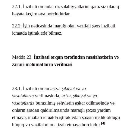
22.1. İnzibati orqanlar öz səlahiyyətlərini qərəzsiz olaraq
həyata keçirməyə borcludurlar.
22.2. İşin nəticəsində marağı olan vəzifəli şəxs inzibati
icraatda iştirak edə bilməz.
Maddə 23.
İnzibati orqan tərəfindən məsləhətlərin və
zəruri məlumatların verilməsi
23.1. İnzibati orqan
ərizə, şikayət və ya
vəsatətlərin
verilməsində,
ərizə, şikayət və ya
vəsatətlərdə
buraxılmış səhvlərin aşkar edilməsində və
onların aradan qaldırılmasında maraqlı şəxsə yardım
etməyə, inzibati icraatda iştirak edən şəxsin malik olduğu
[4]
hüquq və vəzifələri ona izah etməyə borcludur.