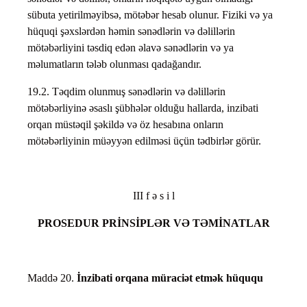
sübuta yetirilməyibsə, mötəbər hesab olunur. Fiziki və ya
hüquqi şəxslərdən həmin sənədlərin və dəlillərin
mötəbərliyini təsdiq edən əlavə sənədlərin və ya
məlumatların tələb olunması qadağandır.
19.2. Təqdim olunmuş sənədlərin və dəlillərin
mötəbərliyinə əsaslı şübhələr olduğu hallarda, inzibati
orqan müstəqil şəkildə və öz hesabına onların
mötəbərliyinin müəyyən edilməsi üçün tədbirlər görür.
III f ə s i l
PROSEDUR PRİNSİPLƏR VƏ TƏMİNATLAR
Maddə 20.
İnzibati orqana müraciət etmək hüququ