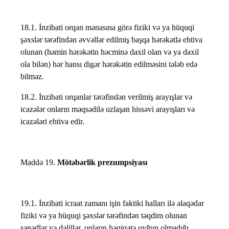
18.1. İnzibati orqan mənasına görə fiziki və ya hüquqi
şəxslər tərəfindən əvvəllər edilmiş başqa hərəkətlə ehtiva
olunan (həmin hərəkətin həcminə daxil olan və ya daxil
ola bilən) hər hansı digər hərəkətin edilməsini tələb edə
bilməz.
18.2. İnzibati orqanlar tərəfindən verilmiş arayışlar və
icazələr onların məqsədilə uzlaşan hissəvi arayışları və
icazələri ehtiva edir.
Maddə 19.
Mötəbərlik prezumpsiyası
19.1. İnzibati icraat zamanı işin faktiki halları ilə əlaqədar
fiziki və ya hüquqi şəxslər tərəfindən təqdim olunan
sənədlər və dəlillər, onların həqiqətə uyğun olmadığı