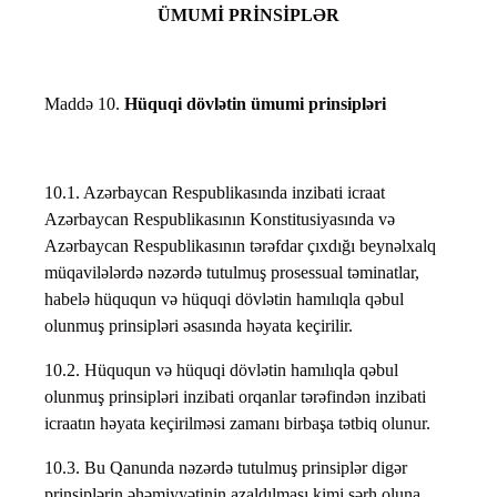
ÜMUMİ PRİNSİPLƏR
Maddə 10.
Hüquqi dövlətin ümumi prinsipləri
10.1. Azərbaycan Respublikasında inzibati icraat
Azərbaycan Respublikasının Konstitusiyasında və
Azərbaycan Respublikasının tərəfdar çıxdığı beynəlxalq
müqavilələrdə nəzərdə tutulmuş prosessual təminatlar,
habelə hüququn və hüquqi dövlətin hamılıqla qəbul
olunmuş prinsipləri əsasında həyata keçirilir.
10.2. Hüququn və hüquqi dövlətin hamılıqla qəbul
olunmuş prinsipləri inzibati orqanlar tərəfindən inzibati
icraatın həyata keçirilməsi zamanı birbaşa tətbiq olunur.
10.3. Bu Qanunda nəzərdə tutulmuş prinsiplər digər
prinsiplərin əhəmiyyətinin azaldılması kimi şərh oluna