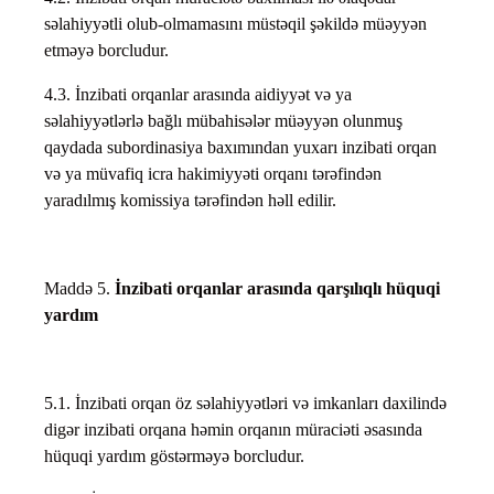
səlahiyyətli olub-olmamasını müstəqil şəkildə müəyyən
etməyə borcludur.
4.3. İnzibati orqanlar arasında aidiyyət və ya
səlahiyyətlərlə bağlı mübahisələr müəyyən olunmuş
qaydada subordinasiya baxımından yuxarı inzibati orqan
və ya müvafiq icra hakimiyyəti orqanı tərəfindən
yaradılmış komissiya tərəfindən həll edilir.
Maddə 5.
İnzibati orqanlar arasında qarşılıqlı hüquqi
yardım
5.1. İnzibati orqan öz səlahiyyətləri və imkanları daxilində
digər inzibati orqana həmin orqanın müraciəti əsasında
hüquqi yardım göstərməyə borcludur.