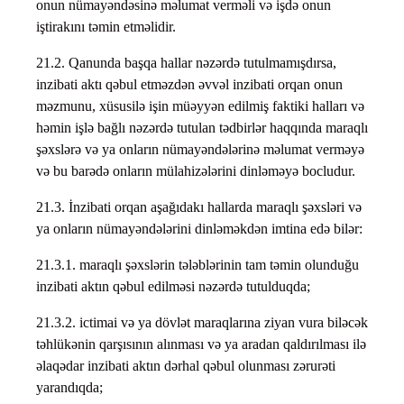
onun nümayəndəsinə məlumat verməli və işdə onun
iştirakını təmin etməlidir.
21.2. Qanunda başqa hallar nəzərdə tutulmamışdırsa,
inzibati aktı qəbul etməzdən əvvəl inzibati orqan onun
məzmunu, xüsusilə işin müəyyən edilmiş faktiki halları və
həmin işlə bağlı nəzərdə tutulan tədbirlər haqqında maraqlı
şəxslərə və ya onların nümayəndələrinə məlumat verməyə
və bu barədə onların mülahizələrini dinləməyə bocludur.
21.3. İnzibati orqan aşağıdakı hallarda maraqlı şəxsləri və
ya onların nümayəndələrini dinləməkdən imtina edə bilər:
21.3.1. maraqlı şəxslərin tələblərinin tam təmin olunduğu
inzibati aktın qəbul edilməsi nəzərdə tutulduqda;
21.3.2. ictimai və ya dövlət maraqlarına ziyan vura biləcək
təhlükənin qarşısının alınması və ya aradan qaldırılması ilə
əlaqədar inzibati aktın dərhal qəbul olunması zərurəti
yarandıqda;