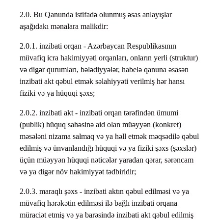
2.0. Bu Qanunda istifadə olunmuş əsas anlayışlar
aşağıdakı mənalara malikdir:
2.0.1. inzibati orqan - Azərbaycan Respublikasının
müvafiq icra hakimiyyəti orqanları, onların yerli (struktur)
və digər qurumları, bələdiyyələr, habelə qanuna əsasən
inzibati akt qəbul etmək səlahiyyəti verilmiş hər hansı
fiziki və ya hüquqi şəxs;
2.0.2. inzibati akt - inzibati orqan tərəfindən ümumi
(publik) hüquq sahəsinə aid olan müəyyən (konkret)
məsələni nizama salmaq və ya həll etmək məqsədilə qəbul
edilmiş və ünvanlandığı hüquqi və ya fiziki şəxs (şəxslər)
üçün müəyyən hüquqi nəticələr yaradan qərar, sərəncam
və ya digər növ hakimiyyət tədbiridir;
2.0.3. maraqlı şəxs - inzibati aktın qəbul edilməsi və ya
müvafiq hərəkətin edilməsi ilə bağlı inzibati orqana
müraciət etmiş və ya barəsində inzibati akt qəbul edilmiş