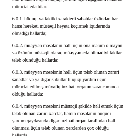
müraciət edə bilər:
6.0.1. hüquqi və faktiki xarakterli səbəblər üzündən hər
hansı hərəkəti müstəqil həyata keçirmək iqtidarında
olmadığı hallarda;
6.0.2. müəyyən məsələnin həlli üçün ona məlum olmayan
və özünün müstəqil olaraq müəyyən edə bilmədiyi faktlar
tələb olunduğu hallarda;
6.0.3. müəyyən məsələnin həlli üçün tələb olunan zəruri
sənədlər və ya digər sübutlar hüquqi yardım üçün
müraciət edilmiş müvafiq inzibati orqanın sərəncamında
olduğu hallarda;
6.0.4. müəyyən məsələni müstəqil şəkildə həll etmək üçün
tələb olunan zəruri xərclər, həmin məsələnin hüquqi
yardım qaydasında digər inzibati orqan tərəfindən həll
olunması üçün tələb olunan xərclərdən çox olduğu
hallarda.