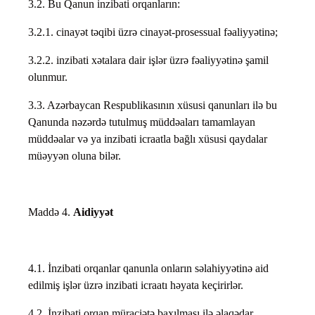
3.2. Bu Qanun inzibati orqanların:
3.2.1. cinayət təqibi üzrə cinayət-prosessual fəaliyyətinə;
3.2.2. inzibati xətalara dair işlər üzrə fəaliyyətinə şamil
olunmur.
3.3. Azərbaycan Respublikasının xüsusi qanunları ilə bu
Qanunda nəzərdə tutulmuş müddəaları tamamlayan
müddəalar və ya inzibati icraatla bağlı xüsusi qaydalar
müəyyən oluna bilər.
Maddə 4.
Aidiyyət
4.1. İnzibati orqanlar qanunla onların səlahiyyətinə aid
edilmiş işlər üzrə inzibati icraatı həyata keçirirlər.
4.2. İnzibati orqan müraciətə baxılması ilə əlaqədar