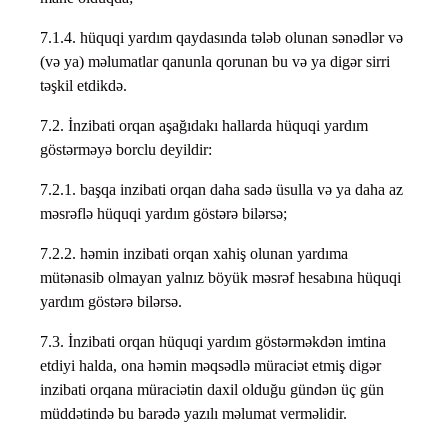
7.1.4. hüquqi yardım qaydasında tələb olunan sənədlər və
(və ya) məlumatlar qanunla qorunan bu və ya digər sirri
təşkil etdikdə.
7.2. İnzibati orqan aşağıdakı hallarda hüquqi yardım
göstərməyə borclu deyildir:
7.2.1. başqa inzibati orqan daha sadə üsulla və ya daha az
məsrəflə hüquqi yardım göstərə bilərsə;
7.2.2. həmin inzibati orqan xahiş olunan yardıma
mütənasib olmayan yalnız böyük məsrəf hesabına hüquqi
yardım göstərə bilərsə.
7.3. İnzibati orqan hüquqi yardım göstərməkdən imtina
etdiyi halda, ona həmin məqsədlə müraciət etmiş digər
inzibati orqana müraciətin daxil olduğu gündən üç gün
müddətində bu barədə yazılı məlumat verməlidir.