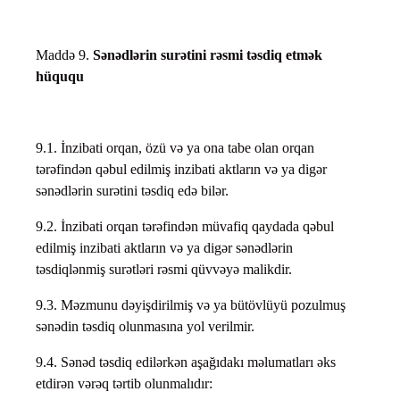
Maddə 9.
Sənədlərin surətini rəsmi təsdiq etmək
hüququ
9.1. İnzibati orqan, özü və ya ona tabe olan orqan
tərəfindən qəbul edilmiş inzibati aktların və ya digər
sənədlərin surətini təsdiq edə bilər.
9.2. İnzibati orqan tərəfindən müvafiq qaydada qəbul
edilmiş inzibati aktların və ya digər sənədlərin
təsdiqlənmiş surətləri rəsmi qüvvəyə malikdir.
9.3. Məzmunu dəyişdirilmiş və ya bütövlüyü pozulmuş
sənədin təsdiq olunmasına yol verilmir.
9.4. Sənəd təsdiq edilərkən aşağıdakı məlumatları əks
etdirən vərəq tərtib olunmalıdır: