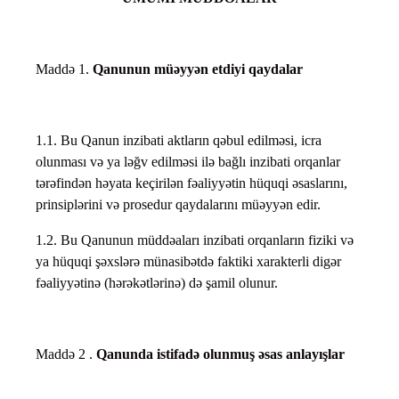
Maddə 1.
Qanunun müəyyən etdiyi qaydalar
1.1. Bu Qanun inzibati aktların qəbul edilməsi, icra
olunması və ya ləğv edilməsi ilə bağlı inzibati orqanlar
tərəfindən həyata keçirilən fəaliyyətin hüquqi əsaslarını,
prinsiplərini və prosedur qaydalarını müəyyən edir.
1.2. Bu Qanunun müddəaları inzibati orqanların fiziki və
ya hüquqi şəxslərə münasibətdə faktiki xarakterli digər
fəaliyyətinə (hərəkətlərinə) də şamil olunur.
Maddə 2 .
Qanunda istifadə olunmuş əsas anlayışlar