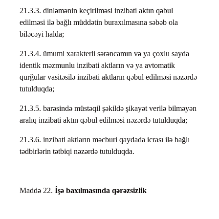
21.3.3. dinləmənin keçirilməsi inzibati aktın qəbul
edilməsi ilə bağlı müddətin buraxılmasına səbəb ola
biləcəyi halda;
21.3.4. ümumi xarakterli sərəncamın və ya çoxlu sayda
identik məzmunlu inzibati aktların və ya avtomatik
qurğular vasitəsilə inzibati aktların qəbul edilməsi nəzərdə
tutulduqda;
21.3.5. barəsində müstəqil şəkildə şikayət verilə bilməyən
aralıq inzibati aktın qəbul edilməsi nəzərdə tutulduqda;
21.3.6. inzibati aktların məcburi qaydada icrası ilə bağlı
tədbirlərin tətbiqi nəzərdə tutulduqda.
Maddə 22.
İşə baxılmasında qərəzsizlik