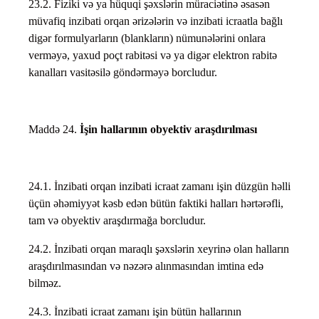
23.2. Fiziki və ya hüquqi şəxslərin müraciətinə əsasən
müvafiq inzibati orqan ərizələrin və inzibati icraatla bağlı
digər formulyarların (blankların) nümunələrini onlara
verməyə, yaxud poçt rabitəsi və ya digər elektron rabitə
kanalları vasitəsilə göndərməyə borcludur.
Maddə 24.
İşin hallarının obyektiv araşdırılması
24.1. İnzibati orqan inzibati icraat zamanı işin düzgün həlli
üçün əhəmiyyət kəsb edən bütün faktiki halları hərtərəfli,
tam və obyektiv araşdırmağa borcludur.
24.2. İnzibati orqan maraqlı şəxslərin xeyrinə olan halların
araşdırılmasından və nəzərə alınmasından imtina edə
bilməz.
24.3. İnzibati icraat zamanı işin bütün hallarının