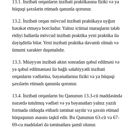
13.1. İnzibati orqanların inzibati praktikasına fiziki və ya
hüquqi şəxslərin etimadı qanunla qorunur.
13.2. İnzibati orqan mövcud inzibati praktikaya uyğun
hərəkət etməyə borcludur. Yalnız ictimai maraqların tələb
etdiyi hallarda mövcud inzibati praktika yeni praktika ilə
dəyişdirilə bilər. Yeni inzibati praktika davamlı olmalı və
ümumi xarakter daşımalıdır.
13.3. Müəyyən inzibati aktın sonradan qəbul edilməsi və
ya qəbul edilməməsi ilə bağlı səlahiyyətli inzibati
orqanların vədlərinə, bəyanatlarına fiziki və ya hüquqi
şəxslərin etimadı qanunla qorunur.
13.4. İnzibati orqanların bu Qanunun 13.3-cü maddəsində
nəzərdə tutulmuş vədləri və ya bəyanatları yalnız yazılı
formada olduqda etibarlı təminat sayılır və şəxsin etimad
hüququnun əsasını təşkil edir. Bu Qanunun 63-cü və 67-
69-cu maddələri də təminatlara şamil olunur.