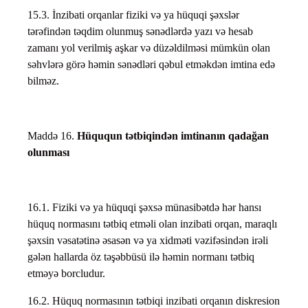
15.3. İnzibati orqanlar fiziki və ya hüquqi şəxslər
tərəfindən təqdim olunmuş sənədlərdə yazı və hesab
zamanı yol verilmiş aşkar və düzəldilməsi mümkün olan
səhvlərə görə həmin sənədləri qəbul etməkdən imtina edə
bilməz.
Maddə 16.
Hüququn tətbiqindən imtinanın qadağan
olunması
16.1. Fiziki və ya hüquqi şəxsə münasibətdə hər hansı
hüquq normasını tətbiq etməli olan inzibati orqan, maraqlı
şəxsin vəsatətinə əsasən və ya xidməti vəzifəsindən irəli
gələn hallarda öz təşəbbüsü ilə həmin normanı tətbiq
etməyə borcludur.
16.2. Hüquq normasının tətbiqi inzibati orqanın diskresion