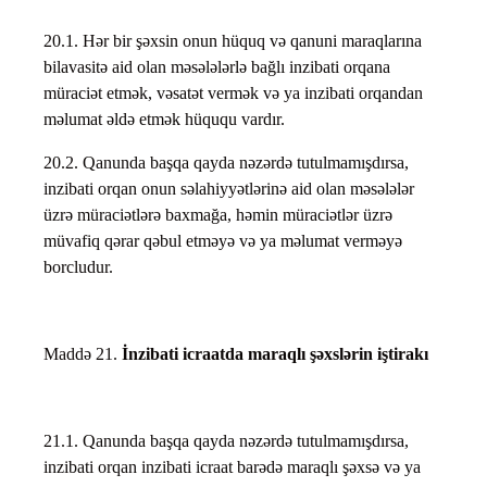
20.1. Hər bir şəxsin onun hüquq və qanuni maraqlarına
bilavasitə aid olan məsələlərlə bağlı inzibati orqana
müraciət etmək, vəsatət vermək və ya inzibati orqandan
məlumat əldə etmək hüququ vardır.
20.2. Qanunda başqa qayda nəzərdə tutulmamışdırsa,
inzibati orqan onun səlahiyyətlərinə aid olan məsələlər
üzrə müraciətlərə baxmağa, həmin müraciətlər üzrə
müvafiq qərar qəbul etməyə və ya məlumat verməyə
borcludur.
Maddə 21.
İnzibati icraatda maraqlı şəxslərin iştirakı
21.1. Qanunda başqa qayda nəzərdə tutulmamışdırsa,
inzibati orqan inzibati icraat barədə maraqlı şəxsə və ya