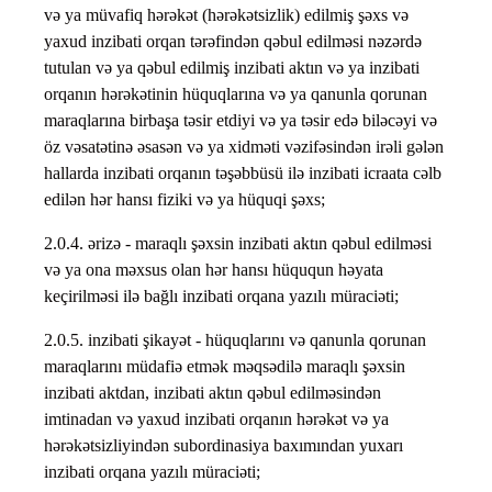
və ya müvafiq hərəkət (hərəkətsizlik) edilmiş şəxs və
yaxud inzibati orqan tərəfindən qəbul edilməsi nəzərdə
tutulan və ya qəbul edilmiş inzibati aktın və ya inzibati
orqanın hərəkətinin hüquqlarına və ya qanunla qorunan
maraqlarına birbaşa təsir etdiyi və ya təsir edə biləcəyi və
öz vəsatətinə əsasən və ya xidməti vəzifəsindən irəli gələn
hallarda inzibati orqanın təşəbbüsü ilə inzibati icraata cəlb
edilən hər hansı fiziki və ya hüquqi şəxs;
2.0.4. ərizə - maraqlı şəxsin inzibati aktın qəbul edilməsi
və ya ona məxsus olan hər hansı hüququn həyata
keçirilməsi ilə bağlı inzibati orqana yazılı müraciəti;
2.0.5. inzibati şikayət - hüquqlarını və qanunla qorunan
maraqlarını müdafiə etmək məqsədilə maraqlı şəxsin
inzibati aktdan, inzibati aktın qəbul edilməsindən
imtinadan və yaxud inzibati orqanın hərəkət və ya
hərəkətsizliyindən subordinasiya baxımından yuxarı
inzibati orqana yazılı müraciəti;