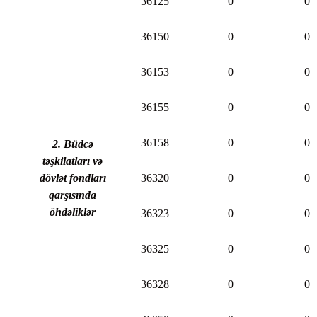
36125
0
0
36150
0
0
36153
0
0
36155
0
0
36158
0
0
2. Büdcə
təşkilatları və
dövlət fondları
36320
0
0
qarşısında
öhdəliklər
36323
0
0
36325
0
0
36328
0
0