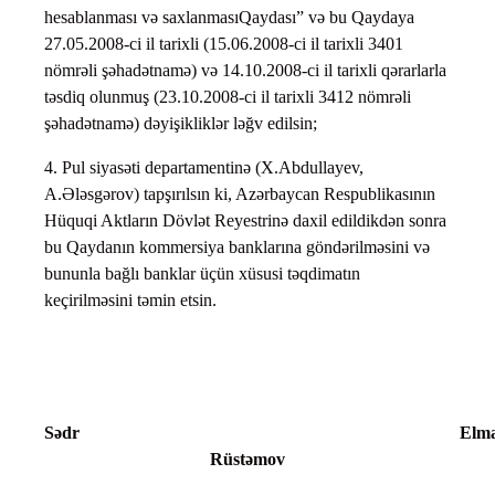
hesablanması və saxlanmasıQaydası” və bu Qaydaya
27.05.2008-ci il tarixli (15.06.2008-ci il tarixli 3401
nömrəli şəhadətnamə) və 14.10.2008-ci il tarixli qərarlarla
təsdiq olunmuş (23.10.2008-ci il tarixli 3412 nömrəli
şəhadətnamə) dəyişikliklər ləğv edilsin;
4. Pul siyasəti departamentinə (X.Abdullayev,
A.Ələsgərov) tapşırılsın ki, Azərbaycan Respublikasının
Hüquqi Aktların Dövlət Reyestrinə daxil edildikdən sonra
bu Qaydanın kommersiya banklarına göndərilməsini və
bununla bağlı banklar üçün xüsusi təqdimatın
keçirilməsini təmin etsin.
Sədr Elma
Rüstəmov