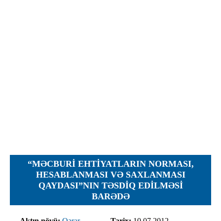
İcra hakimiyyəti qurumları
Etirazlar
Şəkillər
Regional ədliyyə idarələri
Jurnallar, Cədvəllər
Hüquq firmaları
Nizamnamələr
İcra qurumları
Planlar
Protokollar
Qaydalar
Qərarlar
Raportlar
Rəylər
Şikayətlər
“MƏCBURI EHTIYATLARIN NORMASI,
Təlimatlar
HESABLANMASI VƏ SAXLANMASI
QAYDASI”NIN TƏSDIQ EDILMƏSI
Təqdimatlar
BARƏDƏ
Vəsatətlər
Aktın növü:
Qərar
Tarix:
10.07.2012