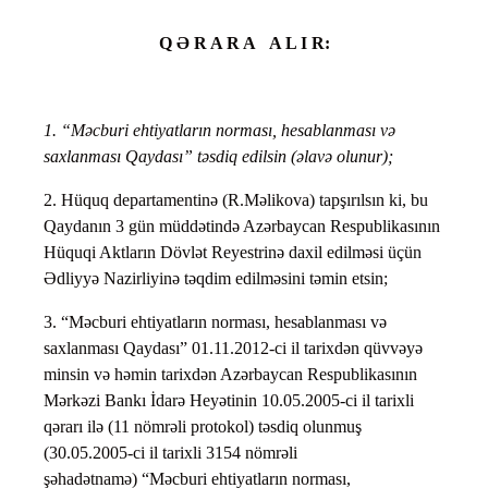
Q Ə R A R A A L I R:
1. “Məcburi ehtiyatların norması, hesablanması və
saxlanması Qaydası” təsdiq edilsin (əlavə olunur);
2. Hüquq departamentinə (R.Məlikova) tapşırılsın ki, bu
Qaydanın 3 gün müddətində Azərbaycan Respublikasının
Hüquqi Aktların Dövlət Reyestrinə daxil edilməsi üçün
Ədliyyə Nazirliyinə təqdim edilməsini təmin etsin;
3. “Məcburi ehtiyatların norması, hesablanması və
saxlanması Qaydası” 01.11.2012-ci il tarixdən qüvvəyə
minsin və həmin tarixdən Azərbaycan Respublikasının
Mərkəzi Bankı İdarə Heyətinin 10.05.2005-ci il tarixli
qərarı ilə (11 nömrəli protokol) təsdiq olunmuş
(30.05.2005-ci il tarixli 3154 nömrəli
şəhadətnamə) “Məcburi ehtiyatların norması,