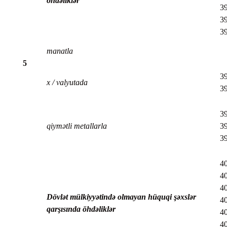
öhdəliklər
39
3
3
manatla
5
39
x / valyutada
39
39
qiymətli metallarla
39
3
40
40
40
Dövlət mülkiyyətində olmayan hüquqi şəxslər
40
qarşısında öhdəliklər
40
40