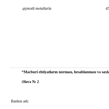
qiymətli metallarla
4
“Məcburi ehtiyatların norması, hesablanması və saxl
Əlavə № 2
Bankın adı: