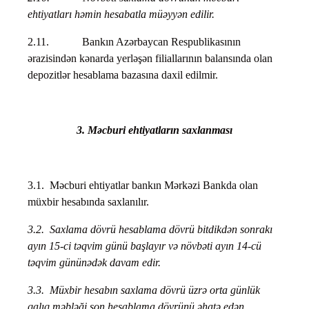
ehtiyatları həmin hesabatla müəyyən edilir.
2.11. Bankın Azərbaycan Respublikasının
ərazisindən kənarda yerləşən filiallarının balansında olan
depozitlər hesablama bazasına daxil edilmir.
3. Məcburi ehtiyatların saxlanması
3.1. Məcburi ehtiyatlar bankın Mərkəzi Bankda olan
müxbir hesabında saxlanılır.
3.2.
Saxlama dövrü hesablama dövrü bitdikdən sonrakı
ayın 15-ci təqvim günü başlayır və növbəti ayın 14-cü
təqvim gününədək davam edir.
3.3.
Müxbir hesabın saxlama dövrü üzrə orta günlük
qalıq məbləği son hesablama dövrünü əhatə edən