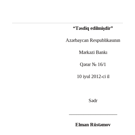
“Təsdiq edilmişdir”
Azərbaycan Respublikasının
Mərkəzi Bankı
Qərar № 16/1
10 iyul 2012-ci il
Sədr
____________________
Elman Rüstəmov