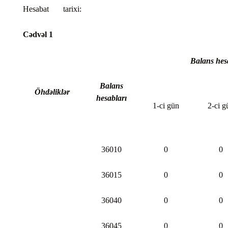
Hesabat tarixi:
Cədvəl 1
Balans hesa
Balans
Öhdəliklər
hesabları
1-ci gün
2-ci g
36010
0
0
36015
0
0
36040
0
0
36045
0
0