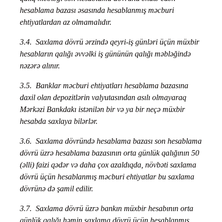
hesablama bazası əsasında hesablanmış məcburi
ehtiyatlardan az olmamalıdır.
3.4.
Saxlama dövrü ərzində qeyri-iş günləri üçün müxbir
hesabların qalığı əvvəlki iş gününün qalığı məbləğində
nəzərə alınır.
3.5.
Banklar məcburi ehtiyatları hesablama bazasına
daxil olan depozitlərin valyutasından asılı olmayaraq
Mərkəzi Bankdakı istənilən bir və ya bir neçə müxbir
hesabda saxlaya bilərlər.
3.6.
Saxlama dövründə hesablama bazası son hesablama
dövrü üzrə hesablama bazasının orta günlük qalığının 50
(əlli) faizi qədər və daha çox azaldıqda, növbəti saxlama
dövrü üçün hesablanmış məcburi ehtiyatlar bu saxlama
dövrünə də şamil edilir.
3.7.
Saxlama dövrü üzrə bankın müxbir hesabının orta
günlük qalığı həmin saxlama dövrü üçün hesablanmış