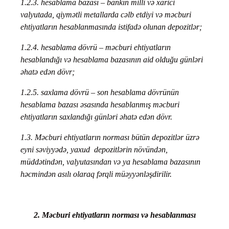
1.2.3. hesablama bazası – bankın milli və xarici
valyutada, qiymətli metallarda cəlb etdiyi və məcburi
ehtiyatların hesablanmasında istifadə olunan depozitlər;
1.2.4. hesablama dövrü – məcburi ehtiyatların
hesablandığı və hesablama bazasının aid olduğu günləri
əhatə edən dövr;
1.2.5. saxlama dövrü – son hesablama dövrünün
hesablama bazası əsasında hesablanmış məcburi
ehtiyatların saxlandığı günləri əhatə edən dövr.
1.3. Məcburi ehtiyatların norması bütün depozitlər üzrə
eyni səviyyədə, yaxud depozitlərin növündən,
müddətindən, valyutasından və ya hesablama bazasının
həcmindən asılı olaraq fərqli müəyyənləşdirilir.
2. Məcburi ehtiyatların norması və hesablanması