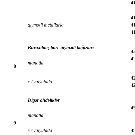
4
41
qiymətli metallarla
41
4
Buraxılmış borc qiymətli kağızları
42
42
manatla
8
42
x / valyutada
4
Digər öhdəliklər
4
manatla
9
x / valyutada
4