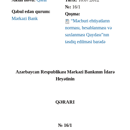
№:
16/1
Qəbul edən qurum:
Qoşma:
Mərkəzi Bank
“Məcburi ehtiyatların
norması, hesablanması və
saxlanması Qaydası”nın
təsdiq edilməsi barədə
Azərbaycan Respublikası Mərkəzi Bankının İdarə
Heyətinin
QƏRARI
№ 16/1