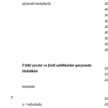
qiymətli metallarla
40
4
40
40
40
40
40
40
4
Fiziki şəxslər və fərdi sahibkarlar qarşısında
41
öhdəliklər
41
4
manatla
7
41
x / valyutada
41