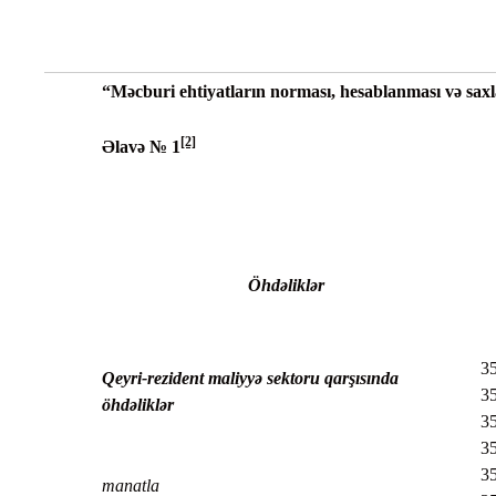
“Məcburi ehtiyatların norması, hesablanması və sax
[2]
Əlavə № 1
Öhdəliklər
35
Qeyri-rezident maliyyə sektoru qarşısında
3
öhdəliklər
3
3
35
manatla