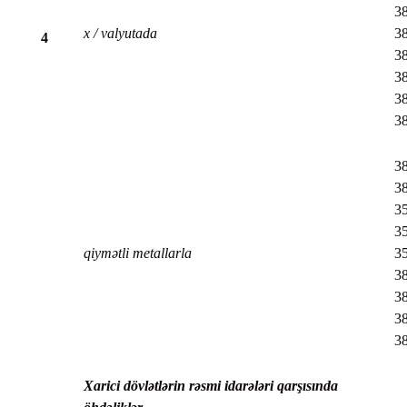
38
x / valyutada
38
4
38
38
38
38
38
38
35
35
qiymətli metallarla
35
38
38
38
38
Xarici dövlətlərin rəsmi idarələri qarşısında