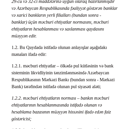
29-cu və 32-ci maddələrinə uyğun olaraq hazırlanmışdır
və Azərbaycan Respublikasında fəaliyyət göstərən banklar
və xarici bankların yerli filialları (bundan sonra -
banklar) üçün məcburi ehtiyatlar normasını, məcburi
ehtiyatların hesablanması və saxlanması qaydasını
müəyyən edir.
1.2. Bu Qaydada istifadə olunan anlayışlar aşağıdakı
mənaları ifadə edir:
1.2.1. məcburi ehtiyatlar – ölkədə pul kütləsinin və bank
sisteminin likvidliyinin tənzimlənməsində Azərbaycan
Respublikasının Mərkəzi Bankı (bundan sonra - Mərkəzi
Bank) tərəfindən istifadə olunan pul siyasəti aləti;
1.2.2. məcburi ehtiyatların norması – bankın məcburi
ehtiyatlarının hesablanmasında istifadə olunan və
hesablama bazasının müəyyən hissəsini ifadə edən faiz
göstəricisi;