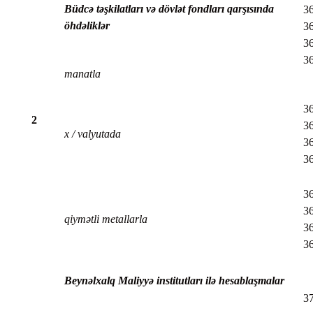
Büdcə təşkilatları və dövlət fondları qarşısında
36
öhdəliklər
36
36
3
manatla
36
2
36
x / valyutada
36
3
36
36
qiymətli metallarla
36
36
Beynəlxalq Maliyyə institutları ilə hesablaşmalar
3