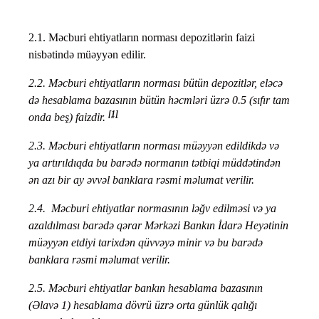
2.1. Məcburi ehtiyatların norması depozitlərin faizi
nisbətində müəyyən edilir.
2.2.
Məcburi ehtiyatların norması bütün depozitlər, eləcə
də hesablama bazasının bütün həcmləri üzrə 0.5 (sıfır tam
[1]
onda beş) faizdir.
2.3.
Məcburi ehtiyatların norması müəyyən edildikdə və
ya artırıldıqda bu barədə normanın tətbiqi müddətindən
ən azı bir ay əvvəl banklara rəsmi məlumat verilir.
2.4.
Məcburi ehtiyatlar normasının ləğv edilməsi və ya
azaldılması barədə qərar Mərkəzi Bankın İdarə Heyətinin
müəyyən etdiyi tarixdən qüvvəyə minir və bu barədə
banklara rəsmi məlumat verilir.
2.5.
Məcburi ehtiyatlar bankın hesablama bazasının
(Əlavə 1) hesablama dövrü üzrə orta günlük qalığı