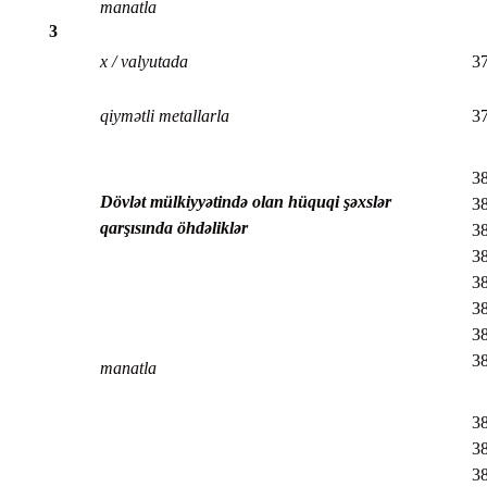
manatla
3
x / valyutada
3
qiymətli metallarla
3
38
Dövlət mülkiyyətində olan hüquqi şəxslər
38
qarşısında öhdəliklər
38
38
38
38
38
38
manatla
38
38
38