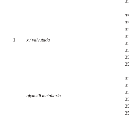
3
35
3
35
35
1
x / valyutada
35
35
35
3
35
35
35
qiymətli metallarla
35
35
3