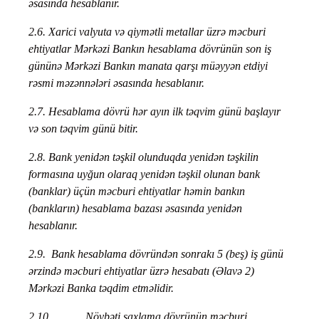
əsasında hesablanır.
2.6.
Xarici valyuta və qiymətli metallar üzrə məcburi
ehtiyatlar Mərkəzi Bankın hesablama dövrünün son iş
gününə Mərkəzi Bankın manata qarşı müəyyən etdiyi
rəsmi məzənnələri əsasında hesablanır.
2.7.
Hesablama dövrü hər ayın ilk təqvim günü başlayır
və son təqvim günü bitir.
2.8.
Bank yenidən təşkil olunduqda yenidən təşkilin
formasına uyğun olaraq yenidən təşkil olunan bank
(banklar) üçün məcburi ehtiyatlar həmin bankın
(bankların) hesablama bazası əsasında yenidən
hesablanır.
2.9.
Bank hesablama dövründən sonrakı 5 (beş) iş günü
ərzində məcburi ehtiyatlar üzrə hesabatı (Əlavə 2)
Mərkəzi Banka təqdim etməlidir.
2.10.
Növbəti saxlama dövrünün məcburi