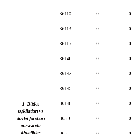
36110
0
0
36113
0
0
36115
0
0
36140
0
0
36143
0
0
36145
0
0
36148
0
0
1. Büdcə
təşkilatları və
dövlət fondları
36310
0
0
qarşısında
öhdəliklər
36313
0
0