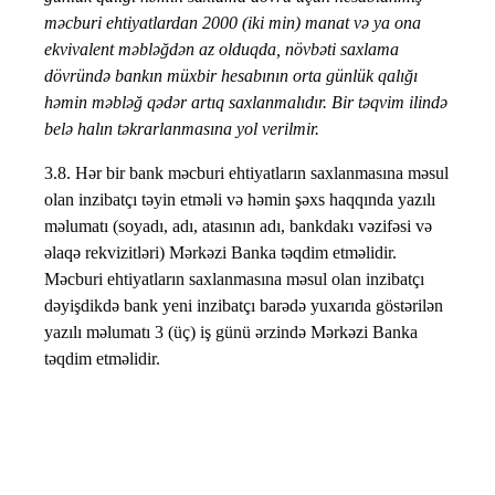
məcburi ehtiyatlardan 2000 (iki min) manat və ya ona
ekvivalent məbləğdən az olduqda, növbəti saxlama
dövründə bankın müxbir hesabının orta günlük qalığı
həmin məbləğ qədər artıq saxlanmalıdır. Bir təqvim ilində
belə halın təkrarlanmasına yol verilmir.
3.8. Hər bir bank məcburi ehtiyatların saxlanmasına məsul
olan inzibatçı təyin etməli və həmin şəxs haqqında yazılı
məlumatı (soyadı, adı, atasının adı, bankdakı vəzifəsi və
əlaqə rekvizitləri) Mərkəzi Banka təqdim etməlidir.
Məcburi ehtiyatların saxlanmasına məsul olan inzibatçı
dəyişdikdə bank yeni inzibatçı barədə yuxarıda göstərilən
yazılı məlumatı 3 (üç) iş günü ərzində Mərkəzi Banka
təqdim etməlidir.