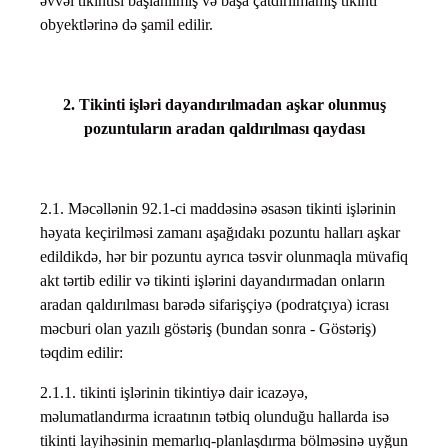
əvvəl tikintisi başlanılmış və başa çatdırılmamış tikinti
obyektlərinə də şamil edilir.
2. Tikinti işləri dayandırılmadan aşkar olunmuş
pozuntuların aradan qaldırılması qaydası
2.1. Məcəllənin 92.1-ci maddəsinə əsasən tikinti işlərinin
həyata keçirilməsi zamanı aşağıdakı pozuntu halları aşkar
edildikdə, hər bir pozuntu ayrıca təsvir olunmaqla müvafiq
akt tərtib edilir və tikinti işlərini dayandırmadan onların
aradan qaldırılması barədə sifarişçiyə (podratçıya) icrası
məcburi olan yazılı göstəriş (bundan sonra - Göstəriş)
təqdim edilir:
2.1.1. tikinti işlərinin tikintiyə dair icazəyə,
məlumatlandırma icraatının tətbiq olunduğu hallarda isə
tikinti layihəsinin memarlıq-planlaşdırma bölməsinə uyğun