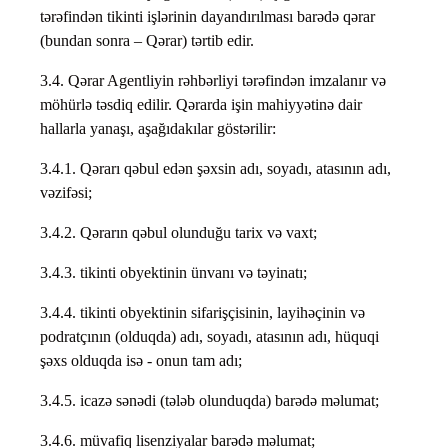
tərəfindən tikinti işlərinin dayandırılması barədə qərar
(bundan sonra – Qərar) tərtib edir.
3.4. Qərar Agentliyin rəhbərliyi tərəfindən imzalanır və
möhürlə təsdiq edilir. Qərarda işin mahiyyətinə dair
hallarla yanaşı, aşağıdakılar göstərilir:
3.4.1. Qərarı qəbul edən şəxsin adı, soyadı, atasının adı,
vəzifəsi;
3.4.2. Qərarın qəbul olunduğu tarix və vaxt;
3.4.3. tikinti obyektinin ünvanı və təyinatı;
3.4.4. tikinti obyektinin sifarişçisinin, layihəçinin və
podratçının (olduqda) adı, soyadı, atasının adı, hüquqi
şəxs olduqda isə - onun tam adı;
3.4.5. icazə sənədi (tələb olunduqda) barədə məlumat;
3.4.6. müvafiq lisenziyalar barədə məlumat;