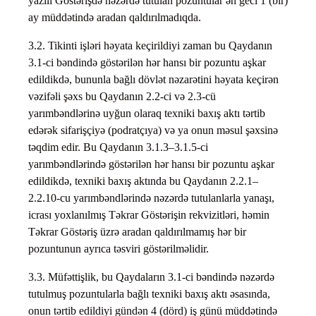
yazılı Göstərişdə nəzərdə tutulan pozuntular ən geci 1 (bir)
ay müddətində aradan qaldırılmadıqda.
3.2. Tikinti işləri həyata keçirildiyi zaman bu Qaydanın
3.1-ci bəndində göstərilən hər hansı bir pozuntu aşkar
edildikdə, bununla bağlı dövlət nəzarətini həyata keçirən
vəzifəli şəxs bu Qaydanın 2.2-ci və 2.3-cü
yarımbəndlərinə uyğun olaraq texniki baxış aktı tərtib
edərək sifarişçiyə (podratçıya) və ya onun məsul şəxsinə
təqdim edir. Bu Qaydanın 3.1.3–3.1.5-ci
yarımbəndlərində göstərilən hər hansı bir pozuntu aşkar
edildikdə, texniki baxış aktında bu Qaydanın 2.2.1–
2.2.10-cu yarımbəndlərində nəzərdə tutulanlarla yanaşı,
icrası yoxlanılmış Təkrar Göstərişin rekvizitləri, həmin
Təkrar Göstəriş üzrə aradan qaldırılmamış hər bir
pozuntunun ayrıca təsviri göstərilməlidir.
3.3. Müfəttişlik, bu Qaydaların 3.1-ci bəndində nəzərdə
tutulmuş pozuntularla bağlı texniki baxış aktı əsasında,
onun tərtib edildiyi gündən 4 (dörd) iş günü müddətində