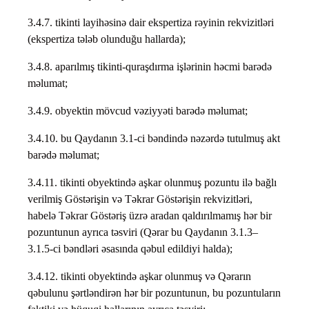
3.4.7. tikinti layihəsinə dair ekspertiza rəyinin rekvizitləri
(ekspertiza tələb olunduğu hallarda);
3.4.8. aparılmış tikinti-quraşdırma işlərinin həcmi barədə
məlumat;
3.4.9. obyektin mövcud vəziyyəti barədə məlumat;
3.4.10. bu Qaydanın 3.1-ci bəndində nəzərdə tutulmuş akt
barədə məlumat;
3.4.11. tikinti obyektində aşkar olunmuş pozuntu ilə bağlı
verilmiş Göstərişin və Təkrar Göstərişin rekvizitləri,
habelə Təkrar Göstəriş üzrə aradan qaldırılmamış hər bir
pozuntunun ayrıca təsviri (Qərar bu Qaydanın 3.1.3–
3.1.5-ci bəndləri əsasında qəbul edildiyi halda);
3.4.12. tikinti obyektində aşkar olunmuş və Qərarın
qəbulunu şərtləndirən hər bir pozuntunun, bu pozuntuların