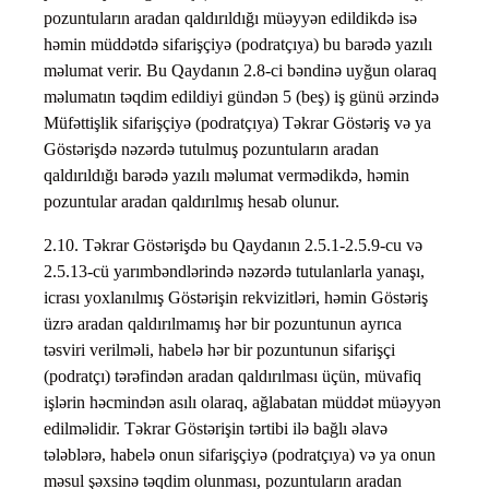
pozuntuların aradan qaldırıldığı müəyyən edildikdə isə
həmin müddətdə sifarişçiyə (podratçıya) bu barədə yazılı
məlumat verir. Bu Qaydanın 2.8-ci bəndinə uyğun olaraq
məlumatın təqdim edildiyi gündən 5 (beş) iş günü ərzində
Müfəttişlik sifarişçiyə (podratçıya) Təkrar Göstəriş və ya
Göstərişdə nəzərdə tutulmuş pozuntuların aradan
qaldırıldığı barədə yazılı məlumat vermədikdə, həmin
pozuntular aradan qaldırılmış hesab olunur.
2.10. Təkrar Göstərişdə bu Qaydanın 2.5.1-2.5.9-cu və
2.5.13-cü yarımbəndlərində nəzərdə tutulanlarla yanaşı,
icrası yoxlanılmış Göstərişin rekvizitləri, həmin Göstəriş
üzrə aradan qaldırılmamış hər bir pozuntunun ayrıca
təsviri verilməli, habelə hər bir pozuntunun sifarişçi
(podratçı) tərəfindən aradan qaldırılması üçün, müvafiq
işlərin həcmindən asılı olaraq, ağlabatan müddət müəyyən
edilməlidir. Təkrar Göstərişin tərtibi ilə bağlı əlavə
tələblərə, habelə onun sifarişçiyə (podratçıya) və ya onun
məsul şəxsinə təqdim olunması, pozuntuların aradan