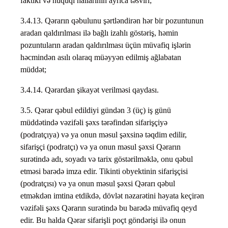
faktiki və hüquqi hallarının ayrıca təsviri;
3.4.13. Qərarın qəbulunu şərtləndirən hər bir pozuntunun
aradan qaldırılması ilə bağlı izahlı göstəriş, həmin
pozuntuların aradan qaldırılması üçün müvafiq işlərin
həcmindən asılı olaraq müəyyən edilmiş ağlabatan
müddət;
3.4.14. Qərardan şikayət verilməsi qaydası.
3.5. Qərar qəbul edildiyi gündən 3 (üç) iş günü
müddətində vəzifəli şəxs tərəfindən sifarişçiyə
(podratçıya) və ya onun məsul şəxsinə təqdim edilir,
sifarişçi (podratçı) və ya onun məsul şəxsi Qərarın
surətində adı, soyadı və tarix göstərilməklə, onu qəbul
etməsi barədə imza edir. Tikinti obyektinin sifarişçisi
(podratçısı) və ya onun məsul şəxsi Qərarı qəbul
etməkdən imtina etdikdə, dövlət nəzarətini həyata keçirən
vəzifəli şəxs Qərarın surətində bu barədə müvafiq qeyd
edir. Bu halda Qərar sifarişli poçt göndərişi ilə onun