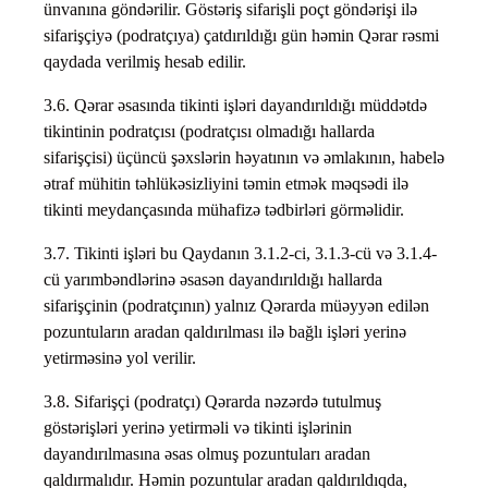
ünvanına göndərilir. Göstəriş sifarişli poçt göndərişi ilə
sifarişçiyə (podratçıya) çatdırıldığı gün həmin Qərar rəsmi
qaydada verilmiş hesab edilir.
3.6. Qərar əsasında tikinti işləri dayandırıldığı müddətdə
tikintinin podratçısı (podratçısı olmadığı hallarda
sifarişçisi) üçüncü şəxslərin həyatının və əmlakının, habelə
ətraf mühitin təhlükəsizliyini təmin etmək məqsədi ilə
tikinti meydançasında mühafizə tədbirləri görməlidir.
3.7. Tikinti işləri bu Qaydanın 3.1.2-ci, 3.1.3-cü və 3.1.4-
cü yarımbəndlərinə əsasən dayandırıldığı hallarda
sifarişçinin (podratçının) yalnız Qərarda müəyyən edilən
pozuntuların aradan qaldırılması ilə bağlı işləri yerinə
yetirməsinə yol verilir.
3.8. Sifarişçi (podratçı) Qərarda nəzərdə tutulmuş
göstərişləri yerinə yetirməli və tikinti işlərinin
dayandırılmasına əsas olmuş pozuntuları aradan
qaldırmalıdır. Həmin pozuntular aradan qaldırıldıqda,