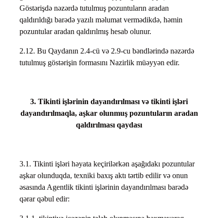
Göstərişdə nəzərdə tutulmuş pozuntuların aradan
qaldırıldığı barədə yazılı məlumat vermədikdə, həmin
pozuntular aradan qaldırılmış hesab olunur.
2.12. Bu Qaydanın 2.4-cü və 2.9-cu bəndlərində nəzərdə
tutulmuş göstərişin formasını Nazirlik müəyyən edir.
3. Tikinti işlərinin dayandırılması və tikinti işləri
dayandırılmaqla, aşkar olunmuş pozuntuların aradan
qaldırılması qaydası
3.1. Tikinti işləri həyata keçirilərkən aşağıdakı pozuntular
aşkar olunduqda, texniki baxış aktı tərtib edilir və onun
əsasında Agentlik tikinti işlərinin dayandırılması barədə
qərar qəbul edir: