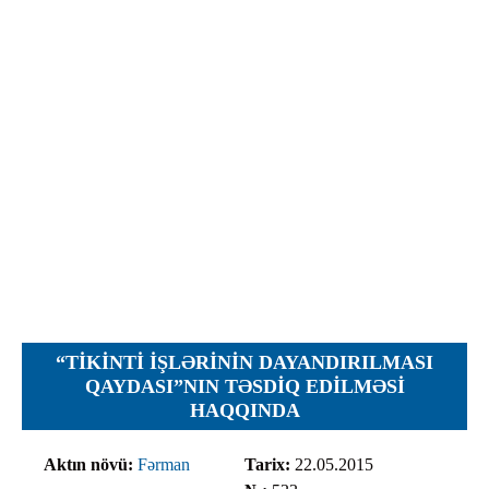
İcra hakimiyyəti qurumları
Etirazlar
Şəkillər
Regional ədliyyə idarələri
Jurnallar, Cədvəllər
Hüquq firmaları
Nizamnamələr
İcra qurumları
Planlar
Protokollar
Qaydalar
Qərarlar
Raportlar
Rəylər
Şikayətlər
“TIKINTI IŞLƏRININ DAYANDIRILMASI
Təlimatlar
QAYDASI”NIN TƏSDIQ EDILMƏSI
HAQQINDA
Təqdimatlar
Vəsatətlər
Aktın növü:
Fərman
Tarix:
22.05.2015