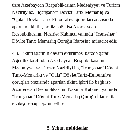
üzrə Azərbaycan Respublikasının Mədəniyyət və Turizm
Nazirliyinə, “İçərişəhər” Dövlət Tarix-Memarlıq və
“Qala” Dövlət Tarix-Etnoqrafiya qoruqları ərazisində
aparılan tikinti işləri ilə bağlı isə Azərbaycan
Respublikasının Nazirlər Kabineti yanında “İçərişəhər”
Dövlət Tarix-Memarlıq Qoruğu İdarəsinə müraciət edir.
4.3. Tikinti işlərinin davam etdirilməsi barədə qərar
Agentlik tərəfindən Azərbaycan Respublikasının
Mədəniyyət və Turizm Nazirliyi ilə, “İçərişəhər” Dövlət
Tarix-Memarlıq və “Qala” Dövlət Tarix-Etnoqrafiya
qoruqları ərazisində aparılan tikinti işləri ilə bağlı isə
Azərbaycan Respublikasının Nazirlər Kabineti yanında
“İçərişəhər” Dövlət Tarix-Memarlıq Qoruğu İdarəsi ilə
razılaşdırmaqla qəbul edilir.
5. Yekun müddəalar