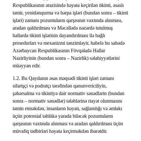
Respublikasının ərazisində həyata keçirilən tikinti, əsaslı
təmir, yenidənqurma və bərpa işləri (bundan sonra – tikinti
işləri) zamanı pozuntuların qarşısının vaxtında alınması,
aradan qaldırılması və Məcəllədə nəzərdə tutulmuş
hallarda tikinti işlərinin dayandırılması ilə bağlı
prosedurları və mexanizmi tənzimləyir, habelə bu sahədə
Azərbaycan Respublikasının Fövqəladə Hallar
Nazirliyinin (bundan sonra – Nazirlik) səlahiyyətlərini
müəyyən edir.
1.2. Bu Qaydanın əsas məqsədi tikinti işləri zamanı
sifarişçi və podratçı tərəfindən qanunvericiliyin,
şəhərsalma və tikintiyə dair normativ sənədlərin (bundan
sonra – normativ sənədlər) tələblərinə riayət olunmasını
təmin etməkdən, insanların həyatı, sağlamlığı və əmlakı
üçün potensial təhlükə yarada biləcək pozuntuların
qarşısının vaxtında alınması və aradan qaldırılması üçün
müvafiq tədbirləri həyata keçirməkdən ibarətdir.