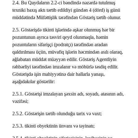
2.4. Bu Qaydaların 2.2-ci bəndində nəzərdə tutulmuş
texniki baxış aktı tərtib edildiyi gündən 4 (dörd) iş günü
müddətində Müfəttişlik tərəfindən Göstəriş tərtib olunur.
2.5. Göstərişdə tikinti işlərində aşkar olunmuş hər bir
pozuntunun ayrıca təsviri qeyd olunmaqla, həmin
pozuntuların sifarişçi (podratçı) tərəfindən aradan
qaldırılması üçün, müvafiq işlərin həcmindən asılı olaraq,
ağlabatan müddət müəyyən edilir. Göstəriş Agentliyin
rəhbərliyi tərəfindən imzalanır və möhürlə təsdiq edilir.
Göstərişdə işin mahiyyətinə dair hallarla yanaşı,
aşağıdakılar göstərilir:
2.5.1. Göstərişi imzalayan şəxsin adı, soyadı, atasının adı,
vəzifəsi;
2.5.2. Göstərişin tərtib olunduğu tarix və vaxt;
2.5.3. tikinti obyektinin ünvanı və təyinatı;