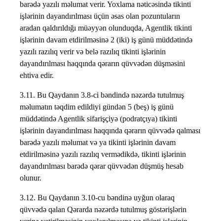
barədə yazılı məlumat verir. Yoxlama nəticəsində tikinti
işlərinin dayandırılması üçün əsas olan pozuntuların
aradan qaldırıldığı müəyyən olunduqda, Agentlik tikinti
işlərinin davam etdirilməsinə 2 (iki) iş günü müddətində
yazılı razılıq verir və belə razılıq tikinti işlərinin
dayandırılması haqqında qərarın qüvvədən düşməsini
ehtiva edir.
3.11. Bu Qaydanın 3.8-ci bəndində nəzərdə tutulmuş
məlumatın təqdim edildiyi gündən 5 (beş) iş günü
müddətində Agentlik sifarişçiyə (podratçıya) tikinti
işlərinin dayandırılması haqqında qərarın qüvvədə qalması
barədə yazılı məlumat və ya tikinti işlərinin davam
etdirilməsinə yazılı razılıq vermədikdə, tikinti işlərinin
dayandırılması barədə qərar qüvvədən düşmüş hesab
olunur.
3.12. Bu Qaydanın 3.10-cu bəndinə uyğun olaraq
qüvvədə qalan Qərarda nəzərdə tutulmuş göstərişlərin