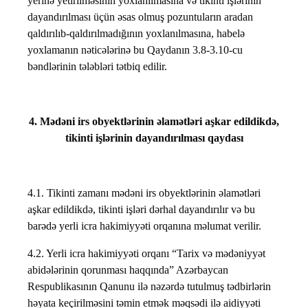
yerinə yetirilməsinin yoxlanılmasına və tikinti işlərinin
dayandırılması üçün əsas olmuş pozuntuların aradan
qaldırılıb-qaldırılmadığının yoxlanılmasına, habelə
yoxlamanın nəticələrinə bu Qaydanın 3.8-3.10-cu
bəndlərinin tələbləri tətbiq edilir.
4. Mədəni irs obyektlərinin əlamətləri aşkar edildikdə,
tikinti işlərinin dayandırılması qaydası
4.1. Tikinti zamanı mədəni irs obyektlərinin əlamətləri
aşkar edildikdə, tikinti işləri dərhal dayandırılır və bu
barədə yerli icra hakimiyyəti orqanına məlumat verilir.
4.2. Yerli icra hakimiyyəti orqanı “Tarix və mədəniyyət
abidələrinin qorunması haqqında” Azərbaycan
Respublikasının Qanunu ilə nəzərdə tutulmuş tədbirlərin
həyata keçirilməsini təmin etmək məqsədi ilə aidiyyəti