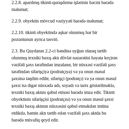
2.2.8. aparılmış tikinti-quraşdırma işlərinin həcmi barədə
məlumat;
2.2.9. obyektin mövcud vəziyyəti barədə məlumat;
2.2.10. tikinti obyektində aşkar olunmuş hər bir
pozuntunun ayrıca təsviri.
2.3. Bu Qaydanın 2.2-ci bəndinə uyğun olaraq tərtib
olunmuş texniki baxış aktı dövlət nəzarətini həyata keçirən
vəzifəli şəxs tərəfindən imzalanır, bir nüsxəsi vəzifəli şəxs
tərəfindən sifarişçiyə (podratçıya) və ya onun məsul
şəxsinə təqdim edilir, sifarişçi (podratçı) və ya onun məsul
şəxsi isə digər nüsxədə adı, soyadı və tarix göstərilməklə,
texniki baxış aktını qəbul etməsi barədə imza edir. Tikinti
obyektinin sifarişçisi (podratçısı) və ya onun məsul şəxsi
texniki baxış aktının nüsxəsini qəbul etməkdən imtina
etdikdə, həmin aktı tərtib edən vəzifəli şəxs aktda bu
barədə müvafiq qeyd edir.