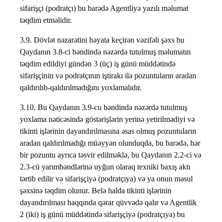
sifarişçi (podratçı) bu barədə Agentliyə yazılı məlumat
təqdim etməlidir.
3.9. Dövlət nəzarətini həyata keçirən vəzifəli şəxs bu
Qaydanın 3.8-ci bəndində nəzərdə tutulmuş məlumatın
təqdim edildiyi gündən 3 (üç) iş günü müddətində
sifarişçinin və podratçının iştirakı ilə pozuntuların aradan
qaldırılıb-qaldırılmadığını yoxlamalıdır.
3.10. Bu Qaydanın 3.9-cu bəndində nəzərdə tutulmuş
yoxlama nəticəsində göstərişlərin yerinə yetirilmədiyi və
tikinti işlərinin dayandırılmasına əsas olmuş pozuntuların
aradan qaldırılmadığı müəyyən olunduqda, bu barədə, hər
bir pozuntu ayrıca təsvir edilməklə, bu Qaydanın 2.2-ci və
2.3-cü yarımbəndlərinə uyğun olaraq texniki baxış aktı
tərtib edilir və sifarişçiyə (podratçıya) və ya onun məsul
şəxsinə təqdim olunur. Belə halda tikinti işlərinin
dayandırılması haqqında qərar qüvvədə qalır və Agentlik
2 (iki) iş günü müddətində sifarişçiyə (podratçıya) bu