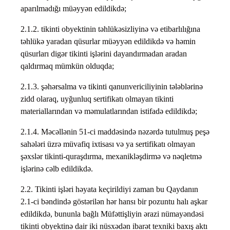
aparılmadığı müəyyən edildikdə;
2.1.2. tikinti obyektinin təhlükəsizliyinə və etibarlılığına
təhlükə yaradan qüsurlar müəyyən edildikdə və həmin
qüsurları digər tikinti işlərini dayandırmadan aradan
qaldırmaq mümkün olduqda;
2.1.3. şəhərsalma və tikinti qanunvericiliyinin tələblərinə
zidd olaraq, uyğunluq sertifikatı olmayan tikinti
materiallarından və məmulatlarından istifadə edildikdə;
2.1.4. Məcəllənin 51-ci maddəsində nəzərdə tutulmuş peşə
sahələri üzrə müvafiq ixtisası və ya sertifikatı olmayan
şəxslər tikinti-quraşdırma, mexanikləşdirmə və nəqletmə
işlərinə cəlb edildikdə.
2.2. Tikinti işləri həyata keçirildiyi zaman bu Qaydanın
2.1-ci bəndində göstərilən hər hansı bir pozuntu halı aşkar
edildikdə, bununla bağlı Müfəttişliyin ərazi nümayəndəsi
tikinti obyektinə dair iki nüsxədən ibarət texniki baxış aktı