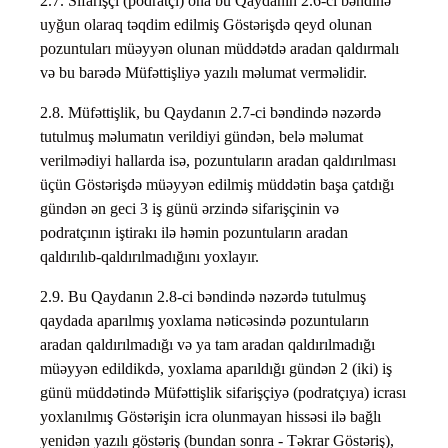
2.7. Sifarişçi (podratçı) ona bu Qaydanın 2.6-cı bəndinə
uyğun olaraq təqdim edilmiş Göstərişdə qeyd olunan
pozuntuları müəyyən olunan müddətdə aradan qaldırmalı
və bu barədə Müfəttişliyə yazılı məlumat verməlidir.
2.8. Müfəttişlik, bu Qaydanın 2.7-ci bəndində nəzərdə
tutulmuş məlumatın verildiyi gündən, belə məlumat
verilmədiyi hallarda isə, pozuntuların aradan qaldırılması
üçün Göstərişdə müəyyən edilmiş müddətin başa çatdığı
gündən ən geci 3 iş günü ərzində sifarişçinin və
podratçının iştirakı ilə həmin pozuntuların aradan
qaldırılıb-qaldırılmadığını yoxlayır.
2.9. Bu Qaydanın 2.8-ci bəndində nəzərdə tutulmuş
qaydada aparılmış yoxlama nəticəsində pozuntuların
aradan qaldırılmadığı və ya tam aradan qaldırılmadığı
müəyyən edildikdə, yoxlama aparıldığı gündən 2 (iki) iş
günü müddətində Müfəttişlik sifarişçiyə (podratçıya) icrası
yoxlanılmış Göstərişin icra olunmayan hissəsi ilə bağlı
yenidən yazılı göstəriş (bundan sonra - Təkrar Göstəriş),