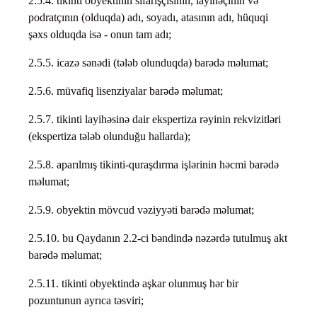
2.5.4. tikinti obyektinin sifarişçisinin, layihəçinin və
podratçının (olduqda) adı, soyadı, atasının adı, hüquqi
şəxs olduqda isə - onun tam adı;
2.5.5. icazə sənədi (tələb olunduqda) barədə məlumat;
2.5.6. müvafiq lisenziyalar barədə məlumat;
2.5.7. tikinti layihəsinə dair ekspertiza rəyinin rekvizitləri
(ekspertiza tələb olunduğu hallarda);
2.5.8. aparılmış tikinti-quraşdırma işlərinin həcmi barədə
məlumat;
2.5.9. obyektin mövcud vəziyyəti barədə məlumat;
2.5.10. bu Qaydanın 2.2-ci bəndində nəzərdə tutulmuş akt
barədə məlumat;
2.5.11. tikinti obyektində aşkar olunmuş hər bir
pozuntunun ayrıca təsviri;