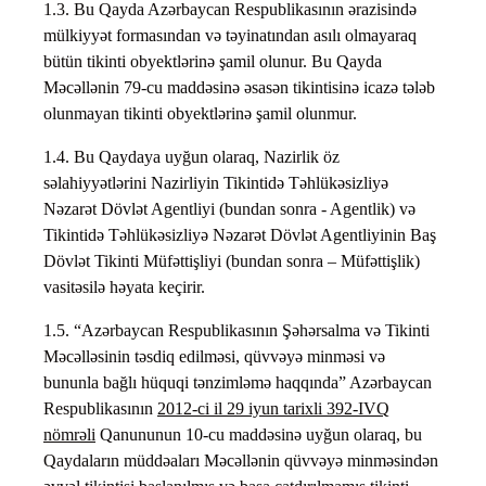
1.3. Bu Qayda Azərbaycan Respublikasının ərazisində
mülkiyyət formasından və təyinatından asılı olmayaraq
bütün tikinti obyektlərinə şamil olunur. Bu Qayda
Məcəllənin 79-cu maddəsinə əsasən tikintisinə icazə tələb
olunmayan tikinti obyektlərinə şamil olunmur.
1.4. Bu Qaydaya uyğun olaraq, Nazirlik öz
səlahiyyətlərini Nazirliyin Tikintidə Təhlükəsizliyə
Nəzarət Dövlət Agentliyi (bundan sonra - Agentlik) və
Tikintidə Təhlükəsizliyə Nəzarət Dövlət Agentliyinin Baş
Dövlət Tikinti Müfəttişliyi (bundan sonra – Müfəttişlik)
vasitəsilə həyata keçirir.
1.5. “Azərbaycan Respublikasının Şəhərsalma və Tikinti
Məcəlləsinin təsdiq edilməsi, qüvvəyə minməsi və
bununla bağlı hüquqi tənzimləmə haqqında” Azərbaycan
Respublikasının
2012-ci il 29 iyun tarixli 392-IVQ
nömrəli
Qanununun 10-cu maddəsinə uyğun olaraq, bu
Qaydaların müddəaları Məcəllənin qüvvəyə minməsindən