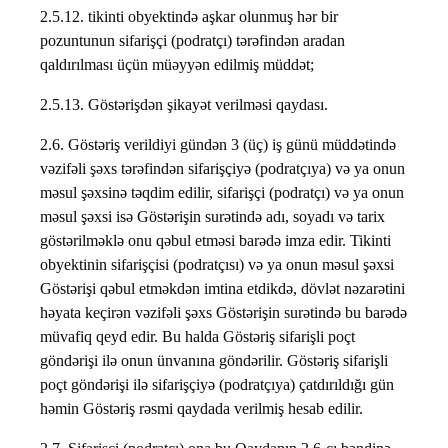
2.5.12. tikinti obyektində aşkar olunmuş hər bir
pozuntunun sifarişçi (podratçı) tərəfindən aradan
qaldırılması üçün müəyyən edilmiş müddət;
2.5.13. Göstərişdən şikayət verilməsi qaydası.
2.6. Göstəriş verildiyi gündən 3 (üç) iş günü müddətində
vəzifəli şəxs tərəfindən sifarişçiyə (podratçıya) və ya onun
məsul şəxsinə təqdim edilir, sifarişçi (podratçı) və ya onun
məsul şəxsi isə Göstərişin surətində adı, soyadı və tarix
göstərilməklə onu qəbul etməsi barədə imza edir. Tikinti
obyektinin sifarişçisi (podratçısı) və ya onun məsul şəxsi
Göstərişi qəbul etməkdən imtina etdikdə, dövlət nəzarətini
həyata keçirən vəzifəli şəxs Göstərişin surətində bu barədə
müvafiq qeyd edir. Bu halda Göstəriş sifarişli poçt
göndərişi ilə onun ünvanına göndərilir. Göstəriş sifarişli
poçt göndərişi ilə sifarişçiyə (podratçıya) çatdırıldığı gün
həmin Göstəriş rəsmi qaydada verilmiş hesab edilir.