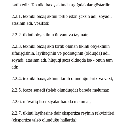
tərtib edir. Texniki baxış aktında aşağıdakılar göstərilir:
2.2.1. texniki baxış aktını tərtib edən şəxsin adı, soyadı,
atasının adı, vəzifəsi;
2.2.2. tikinti obyektinin ünvanı və təyinatı;
2.2.3. texniki baxış aktı tərtib olunan tikinti obyektinin
sifarişçisinin, layihəçinin və podratçının (olduqda) adı,
soyadı, atasının adı, hüquqi şəxs olduqda isə - onun tam
adı;
2.2.4. texniki baxış aktının tərtib olunduğu tarix və vaxt;
2.2.5. icazə sənədi (tələb olunduqda) barədə məlumat;
2.2.6. müvafiq lisenziyalar barədə məlumat;
2.2.7. tikinti layihəsinə dair ekspertiza rəyinin rekvizitləri
(ekspertiza tələb olunduğu hallarda);