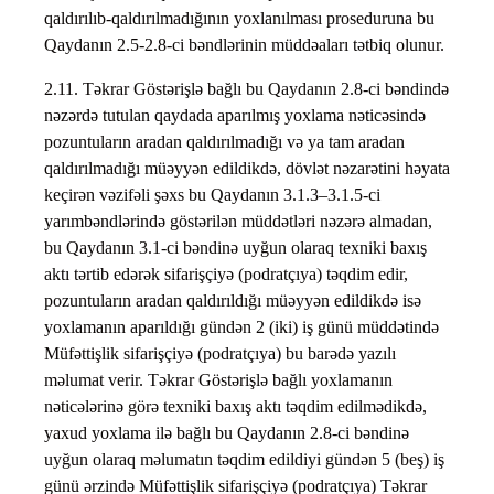
qaldırılıb-qaldırılmadığının yoxlanılması proseduruna bu
Qaydanın 2.5-2.8-ci bəndlərinin müddəaları tətbiq olunur.
2.11. Təkrar Göstərişlə bağlı bu Qaydanın 2.8-ci bəndində
nəzərdə tutulan qaydada aparılmış yoxlama nəticəsində
pozuntuların aradan qaldırılmadığı və ya tam aradan
qaldırılmadığı müəyyən edildikdə, dövlət nəzarətini həyata
keçirən vəzifəli şəxs bu Qaydanın 3.1.3–3.1.5-ci
yarımbəndlərində göstərilən müddətləri nəzərə almadan,
bu Qaydanın 3.1-ci bəndinə uyğun olaraq texniki baxış
aktı tərtib edərək sifarişçiyə (podratçıya) təqdim edir,
pozuntuların aradan qaldırıldığı müəyyən edildikdə isə
yoxlamanın aparıldığı gündən 2 (iki) iş günü müddətində
Müfəttişlik sifarişçiyə (podratçıya) bu barədə yazılı
məlumat verir. Təkrar Göstərişlə bağlı yoxlamanın
nəticələrinə görə texniki baxış aktı təqdim edilmədikdə,
yaxud yoxlama ilə bağlı bu Qaydanın 2.8-ci bəndinə
uyğun olaraq məlumatın təqdim edildiyi gündən 5 (beş) iş
günü ərzində Müfəttişlik sifarişçiyə (podratçıya) Təkrar