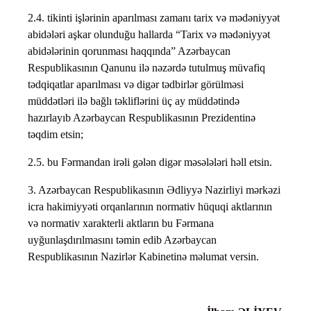
2.4. tikinti işlərinin aparılması zamanı tarix və mədəniyyət
abidələri aşkar olunduğu hallarda “Tarix və mədəniyyət
abidələrinin qorunması haqqında” Azərbaycan
Respublikasının Qanunu ilə nəzərdə tutulmuş müvafiq
tədqiqatlar aparılması və digər tədbirlər görülməsi
müddətləri ilə bağlı təkliflərini üç ay müddətində
hazırlayıb Azərbaycan Respublikasının Prezidentinə
təqdim etsin;
2.5. bu Fərmandan irəli gələn digər məsələləri həll etsin.
3. Azərbaycan Respublikasının Ədliyyə Nazirliyi mərkəzi
icra hakimiyyəti orqanlarının normativ hüquqi aktlarının
və normativ xarakterli aktların bu Fərmana
uyğunlaşdırılmasını təmin edib Azərbaycan
Respublikasının Nazirlər Kabinetinə məlumat versin.