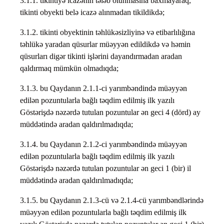
3.1.1. tikintiyə icazənin tələb olunmasına baxmayaraq,
tikinti obyekti belə icazə alınmadan tikildikdə;
3.1.2. tikinti obyektinin təhlükəsizliyinə və etibarlılığına
təhlükə yaradan qüsurlar müəyyən edildikdə və həmin
qüsurları digər tikinti işlərini dayandırmadan aradan
qaldırmaq mümkün olmadıqda;
3.1.3. bu Qaydanın 2.1.1-ci yarımbəndində müəyyən
edilən pozuntularla bağlı təqdim edilmiş ilk yazılı
Göstərişdə nəzərdə tutulan pozuntular ən geci 4 (dörd) ay
müddətində aradan qaldırılmadıqda;
3.1.4. bu Qaydanın 2.1.2-ci yarımbəndində müəyyən
edilən pozuntularla bağlı təqdim edilmiş ilk yazılı
Göstərişdə nəzərdə tutulan pozuntular ən geci 1 (bir) il
müddətində aradan qaldırılmadıqda;
3.1.5. bu Qaydanın 2.1.3-cü və 2.1.4-cü yarımbəndlərində
müəyyən edilən pozuntularla bağlı təqdim edilmiş ilk