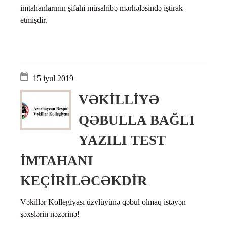
imtahanlarının şifahi müsahibə mərhələsində iştirak
etmişdir.
15 iyul 2019
VƏKİLLİYƏ
QƏBULLA BAĞLI
YAZILI TEST
İMTAHANI
KEÇİRİLƏCƏKDİR
Vəkillər Kollegiyası üzvlüyünə qəbul olmaq istəyən
şəxslərin nəzərinə!