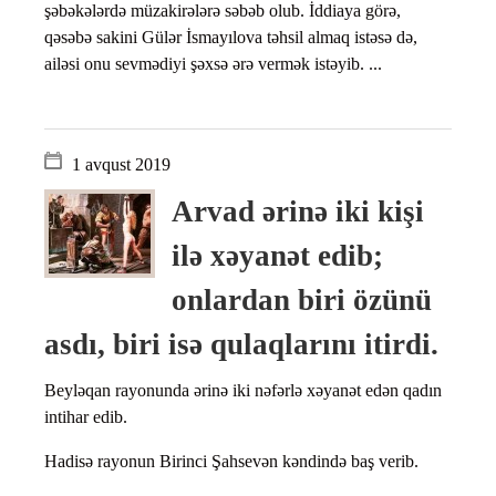
şəbəkələrdə müzakirələrə səbəb olub. İddiaya görə,
qəsəbə sakini Gülər İsmayılova təhsil almaq istəsə də,
ailəsi onu sevmədiyi şəxsə ərə vermək istəyib. ...
1 avqust 2019
Arvad ərinə iki kişi
ilə xəyanət edib;
onlardan biri özünü
asdı, biri isə qulaqlarını itirdi.
Beyləqan rayonunda ərinə iki nəfərlə xəyanət edən qadın
intihar edib.
Hadisə rayonun Birinci Şahsevən kəndində baş verib.