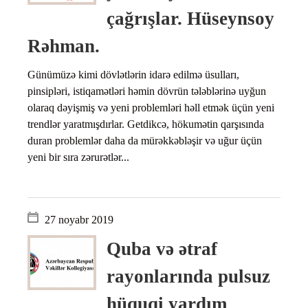
çağrışlar. Hüseynsoy
Rəhman.
Günümüzə kimi dövlətlərin idarə edilmə üsulları,
pinsipləri, istiqamətləri həmin dövrün tələblərinə uyğun
olaraq dəyişmiş və yeni problemləri həll etmək üçün yeni
trendlər yaratmışdırlar. Getdikcə, hökumətin qarşısında
duran problemlər daha da mürəkkəbləşir və uğur üçün
yeni bir sıra zərurətlər...
27 noyabr 2019
Quba və ətraf
rayonlarında pulsuz
hüquqi yardım