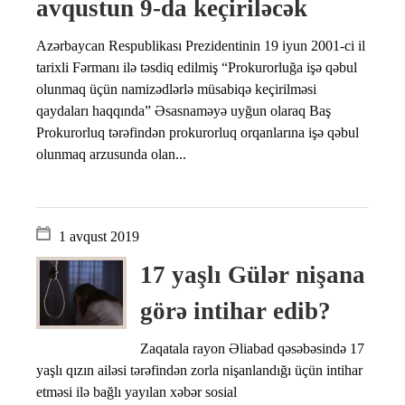
avqustun 9-da keçiriləcək
Azərbaycan Respublikası Prezidentinin 19 iyun 2001-ci il
tarixli Fərmanı ilə təsdiq edilmiş “Prokurorluğa işə qəbul
olunmaq üçün namizədlərlə müsabiqə keçirilməsi
qaydaları haqqında” Əsasnaməyə uyğun olaraq Baş
Prokurorluq tərəfindən prokurorluq orqanlarına işə qəbul
olunmaq arzusunda olan...
1 avqust 2019
17 yaşlı Gülər nişana
görə intihar edib?
Zaqatala rayon Əliabad qəsəbəsində 17
yaşlı qızın ailəsi tərəfindən zorla nişanlandığı üçün intihar
etməsi ilə bağlı yayılan xəbər sosial