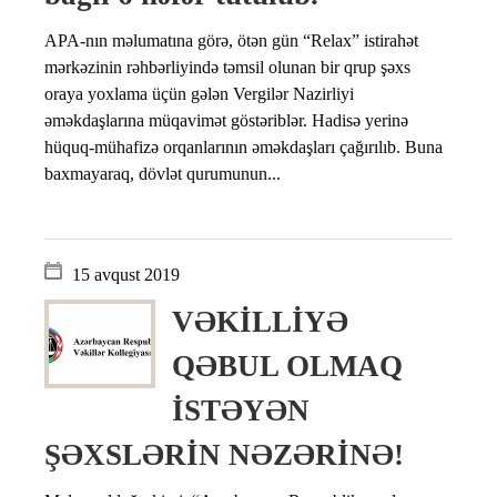
APA-nın məlumatına görə, ötən gün “Relax” istirahət
mərkəzinin rəhbərliyində təmsil olunan bir qrup şəxs
oraya yoxlama üçün gələn Vergilər Nazirliyi
əməkdaşlarına müqavimət göstəriblər. Hadisə yerinə
hüquq-mühafizə orqanlarının əməkdaşları çağırılıb. Buna
baxmayaraq, dövlət qurumunun...
15 avqust 2019
VƏKİLLİYƏ
QƏBUL OLMAQ
İSTƏYƏN
ŞƏXSLƏRİN NƏZƏRİNƏ!