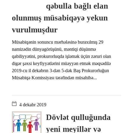
qəbulla bağlı elan
olunmuş müsabiqəyə yekun
vurulmuşdur
Müsabiqənin sonuncu mərhələsinə buraxılmış 29
namizədin dünyagörüşünü, məntiqi düşünmə
qabiliyyətini, prokurorluqda işləmək üçün zəruri olan
digər şəxsi keyfiyyətlərini müəyyən etmək məqsədilə
2019-cu il dekabrın 3-dən 5-dək Baş Prokurorluğun
Müsabiqə Komissiyası tərəfindən müsahibə...
4 dekabr 2019
Dövlət qulluğunda
yeni meyillər və