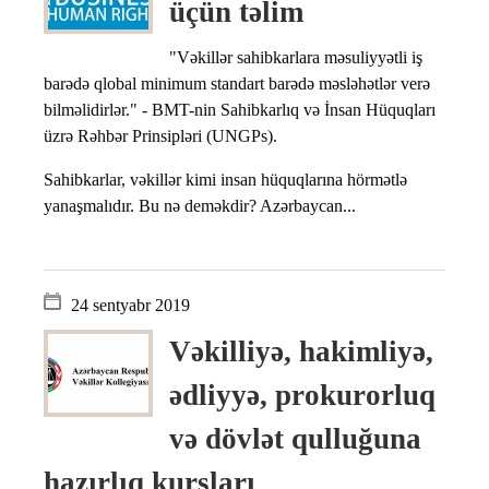
üçün təlim
"Vəkillər sahibkarlara məsuliyyətli iş
barədə qlobal minimum standart barədə məsləhətlər verə
bilməlidirlər." - BMT-nin Sahibkarlıq və İnsan Hüquqları
üzrə Rəhbər Prinsipləri (UNGPs).
Sahibkarlar, vəkillər kimi insan hüquqlarına hörmətlə
yanaşmalıdır. Bu nə deməkdir? Azərbaycan...
24 sentyabr 2019
Vəkilliyə, hakimliyə,
ədliyyə, prokurorluq
və dövlət qulluğuna
hazırlıq kursları