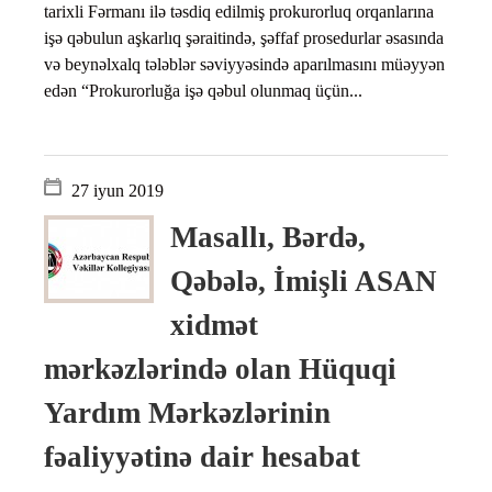
tarixli Fərmanı ilə təsdiq edilmiş prokurorluq orqanlarına
işə qəbulun aşkarlıq şəraitində, şəffaf prosedurlar əsasında
və beynəlxalq tələblər səviyyəsində aparılmasını müəyyən
edən “Prokurorluğa işə qəbul olunmaq üçün...
27 iyun 2019
Masallı, Bərdə,
Qəbələ, İmişli ASAN
xidmət
mərkəzlərində olan Hüquqi
Yardım Mərkəzlərinin
fəaliyyətinə dair hesabat