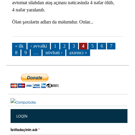
avtomat silahdan atəş açması nəticəsində 4 nəfər ölüb,
4 nəfər yaralanıb.
Ölən şəxslərin adları da məlumdur. Onlar...
Səhifələr
« ilk
‹ əvvəlki
1
2
3
4
5
6
7
8
9
…
növbəti ›
axırıncı »
LOQIN
İstifadəçinin adı
*