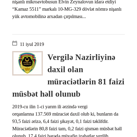
nişanlı mikroavtobusun Elvin Zeynalovun idarə etdiyi
“Kamaz 5511” markalı 10-MG-329 dövlət nömrə nişanlı
yük avtomobilinə arxadan çırpılması...
11 iyul 2019
Vergilə Nazirliyinə
daxil olan
müraciətlərin 81 faizi
müsbət həll olunub
2019-cu ilin 1-ci yarım ili ərzində vergi
orqanlarına
137.569 müraciət daxil olub ki, bunların da
93,5 faizi ərizə, 6,4 faizi şikayət, 0,1 faizi təklifdir.
Müraciətlərin 80,8 faizi tam, 0,2 faizi qismən müsbət həll
olunub, 17,4 faizi barədə müvafiq izahatlar verilib,