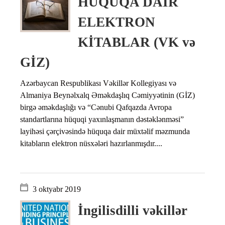
HÜQUQA DAİR
ELEKTRON
KİTABLAR (VK və
GİZ)
Azərbaycan Respublikası Vəkillər Kollegiyası və
Almaniya Beynəlxalq Əməkdaşlıq Cəmiyyətinin (GİZ)
birgə əməkdaşlığı və “Cənubi Qafqazda Avropa
standartlarına hüquqi yaxınlaşmanın dəstəklənməsi”
layihəsi çərçivəsində hüquqa dair müxtəlif məzmunda
kitabların elektron nüsxələri hazırlanmışdır....
3 oktyabr 2019
İngilisdilli vəkillər