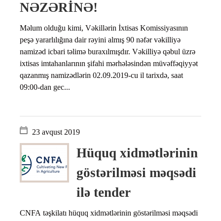
NƏZƏRİNƏ!
Məlum olduğu kimi, Vəkillərin İxtisas Komissiyasının
peşə yararlılığına dair rəyini almış 90 nəfər vəkilliyə
namizəd icbari təlimə buraxılmışdır. Vəkilliyə qəbul üzrə
ixtisas imtahanlarının şifahi mərhələsindən müvəffəqiyyət
qazanmış namizədlərin 02.09.2019-cu il tarixdə, saat
09:00-dan gec...
23 avqust 2019
Hüquq xidmətlərinin
göstərilməsi məqsədi
ilə tender
CNFA təşkilatı hüquq xidmətlərinin göstərilməsi məqsədi