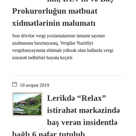
Prokurorluğun mətbuat
xidmətlərinin məlumatı
Son dövrlər vergi yoxlamalarının ümumi sayının
azalmasına baxmayaraq, Vergilər Nazirliyi
vergidənyayınma ehtimalı yüksək olan hallarda vergi
nəzarəti tədbirləri həyata keçirir.
19 avqust 2019
Lerikdə “Relax”
istirahət mərkəzində
baş verən insidentlə
bağlı 6 nəfər tutulub.