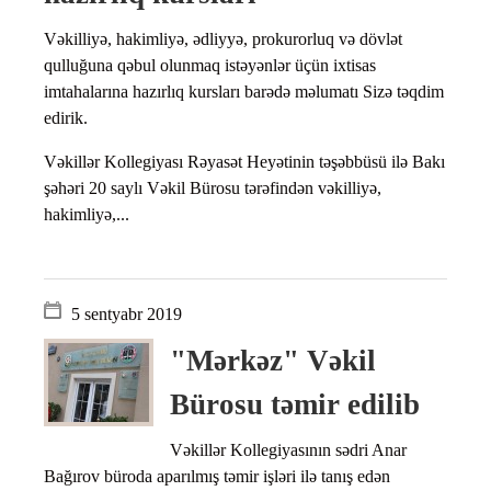
Vəkilliyə, hakimliyə, ədliyyə, prokurorluq və dövlət
qulluğuna qəbul olunmaq istəyənlər üçün ixtisas
imtahalarına hazırlıq kursları barədə məlumatı Sizə təqdim
edirik.
Vəkillər Kollegiyası Rəyasət Heyətinin təşəbbüsü ilə Bakı
şəhəri 20 saylı Vəkil Bürosu tərəfindən vəkilliyə,
hakimliyə,...
5 sentyabr 2019
"Mərkəz" Vəkil
Bürosu təmir edilib
Vəkillər Kollegiyasının sədri Anar
Bağırov büroda aparılmış təmir işləri ilə tanış edən