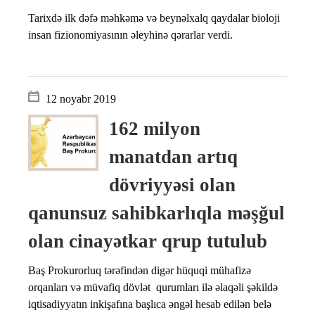
Tarixdə ilk dəfə məhkəmə və beynəlxalq qaydalar bioloji
insan fizionomiyasının əleyhinə qərarlar verdi.
12 noyabr 2019
162 milyon
manatdan artıq
dövriyyəsi olan
qanunsuz sahibkarlıqla məşğul
olan cinayətkar qrup tutulub
Baş Prokurorluq tərəfindən digər hüquqi mühafizə
orqanları və müvafiq dövlət qurumları ilə əlaqəli şəkildə
iqtisadiyyatın inkişafına başlıca əngəl hesab edilən belə