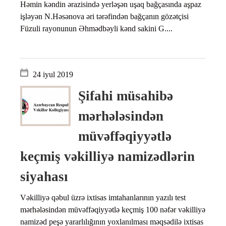
Həmin kəndin ərazisində yerləşən uşaq bağçasında aşpaz
işləyən N.Həsənova əri tərəfindən bağçanın gözətçisi
Füzuli rayonunun Əhmədbəyli kənd sakini G....
24 iyul 2019
Şifahi müsahibə
mərhələsindən
müvəffəqiyyətlə
keçmiş vəkilliyə namizədlərin
siyahası
Vəkilliyə qəbul üzrə ixtisas imtahanlarının yazılı test
mərhələsindən müvəffəqiyyətlə keçmiş 100 nəfər vəkilliyə
namizəd peşə yararlılığının yoxlanılması məqsədilə ixtisas