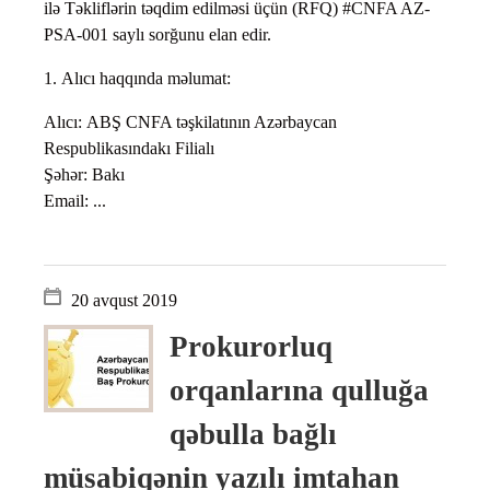
ilə Təkliflərin təqdim edilməsi üçün (RFQ) #CNFA AZ-
PSA-001 saylı sorğunu elan edir.
1. Alıcı haqqında məlumat:
Alıcı: ABŞ CNFA təşkilatının Azərbaycan
Respublikasındakı Filialı
Şəhər: Bakı
Email: ...
20 avqust 2019
Prokurorluq
orqanlarına qulluğa
qəbulla bağlı
müsabiqənin yazılı imtahan