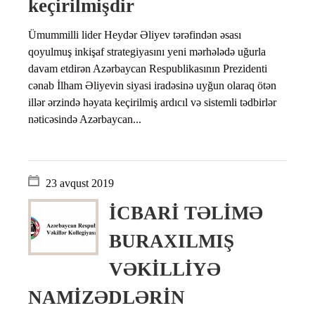
keçirilmişdir
Ümummilli lider Heydər Əliyev tərəfindən əsası
qoyulmuş inkişaf strategiyasını yeni mərhələdə uğurla
davam etdirən Azərbaycan Respublikasının Prezidenti
cənab İlham Əliyevin siyasi iradəsinə uyğun olaraq ötən
illər ərzində həyata keçirilmiş ardıcıl və sistemli tədbirlər
nəticəsində Azərbaycan...
23 avqust 2019
İCBARİ TƏLİMƏ
BURAXILMIŞ
VƏKİLLİYƏ
NAMİZƏDLƏRİN