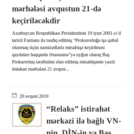
mərhələsi avqustun 21-də
keçiriləcəkdir
Azərbaycan Respublikası Prezidentinin 19 iyun 2001-ci il
tarixli Fərmanı ilə təsdiq edilmiş “Prokurorluğa işə qəbul
olunmaq üçün namizədlərlə müsabiqə keçirilməsi
qaydaları haqqında Əsasnamə”yə uyğun olaraq Baş
Prokurorluq tərəfindən elan edilmiş müsabiqənin yazılı
imtahan mərhələsi 21 avqust...
20 avqust 2019
“Relaks” istirahət
mərkəzi ilə bağlı VN-
nin, DİN-in və Baş