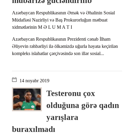
mübarizə gücləndirilib
Azərbaycan Respublikasının Əmək və Əhalinin Sosial
Müdafiəsi Nazirliyi və Baş Prokurorluğun mətbuat
xidmətlərinin M Ə L U M A T I
Azərbaycan Respublikasının Prezidenti cənab İlham
Əliyevin rəhbərliyi ilə ölkəmizdə uğurla həyata keçirilən
kompleks islahatlar çərçivəsində son illər sosial...
14 noyabr 2019
Testeronu çox
olduğuna görə qadın
yarışlara
buraxılmadı