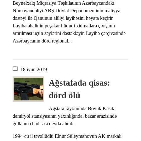
Beynəlxalq Miqrasiya Təşkilatının Azərbaycandakı
Nümayəndəliyi ABŞ Dövlət Departamentinin maliyyə
dəstəyi ilə Qanunun aliliyi layihəsini həyata keçirir.
Layihə əhalinin peşəkar hüquqi xidmətlərə çıxışının
artırılması üçün səylərini dəstəkləyir. Layihə çərçivəsində
Azərbaycanın dörd regional...
18 iyun 2019
Ağstafada qisas:
dörd ölü
Ağstafa rayonunda Böyük Kəsik
dəmiryol stansiyasının yaxınlığında, bazar ərazisində
güllənmə hadisəsi qeydə alınıb.
1994-cü il təvəllüdlü Elnur Süleymanovun AK markalı