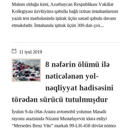
Məlum olduğu kimi, Azərbaycan Respublikası Vəkillər
Kollegiyası üzvlüyünə qəbulla bağlı ixtisas imtahanlarının
yazılı test mərhələsində iştirak üçün sənəd qəbulu davam
etməkdədir. İmtahanda iştirak üçün 300-dən çox...
11 iyul 2019
8 nəfərin ölümü ilə
nəticələnən yol-
nəqliyyat hadisəsini
törədən sürücü tutulmuşdur
İyulun 9-da Ələt-Astara avtomobil yolunun Masallı
rayonu ərazisində Nizami Mustafayevin idarə etdiyi
“Mersedes Benz Vito” markalı 99-LH-458 dövlət nömrə