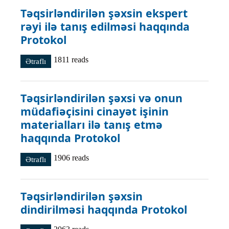
Təqsirləndirilən şəxsin ekspert
rəyi ilə tanış edilməsi haqqında
Protokol
1811 reads
Ətraflı
Təqsirləndirilən şəxsin ekspert rəyi ilə tanış edilməsi
haqqında Protokol haqqında
Təqsirləndirilən şəxsi və onun
müdafiəçisini cinayət işinin
materialları ilə tanış etmə
haqqında Protokol
1906 reads
Ətraflı
Təqsirləndirilən şəxsi və onun müdafiəçisini cinayət
işinin materialları ilə tanış etmə haqqında Protokol
haqqında
Təqsirləndirilən şəxsin
dindirilməsi haqqında Protokol