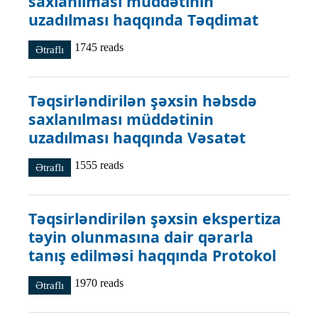
saxlanılması müddətinin
uzadılması haqqında Təqdimat
1745 reads
Ətraflı
Təqsirləndirilən şəxsin həbsdə saxlanılması müddətinin
uzadılması haqqında Təqdimat haqqında
Təqsirləndirilən şəxsin həbsdə
saxlanılması müddətinin
uzadılması haqqında Vəsatət
1555 reads
Ətraflı
Təqsirləndirilən şəxsin həbsdə saxlanılması müddətinin
uzadılması haqqında Vəsatət haqqında
Təqsirləndirilən şəxsin ekspertiza
təyin olunmasına dair qərarla
tanış edilməsi haqqında Protokol
1970 reads
Ətraflı
Təqsirləndirilən şəxsin ekspertiza təyin olunmasına dair
qərarla tanış edilməsi haqqında Protokol haqqında