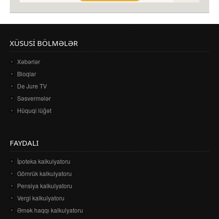
XÜSUSI BÖLMƏLƏR
Xəbərlər
Bloqlar
De Jure TV
Səsvermələr
Hüquqi lüğət
FAYDALI
İpoteka kalkulyatoru
Gömrük kalkulyatoru
Pensiya kalkulyatoru
Vergi kalkulyatoru
Əmək haqqı kalkulyatoru