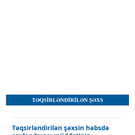
İcra hakimiyyəti qurumları
Etirazlar
Şəkillər
Regional ədliyyə idarələri
Jurnallar, Cədvəllər
Hüquq firmaları
Nizamnamələr
İcra qurumları
Planlar
Protokollar
Qaydalar
Qərarlar
Raportlar
Rəylər
Şikayətlər
TƏQSIRLƏNDIRILƏN ŞƏXS
Təlimatlar
Təqdimatlar
Vəsatətlər
Təqsirləndirilən şəxsin həbsdə