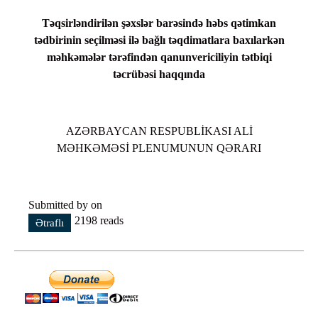
Təqsirləndirilən şəxslər barəsində həbs qətimkan
tədbirinin seçilməsi ilə bağlı təqdimatlara baxılarkən
məhkəmələr tərəfindən qanunvericiliyin tətbiqi
təcrübəsi haqqında
AZƏRBAYCAN RESPUBLİKASI ALİ
MƏHKƏMƏSİ PLENUMUNUN QƏRARI
Submitted by on
2198 reads
Ətraflı
Təqsirləndirilən şəxslər barəsində həbs qətimkan
tədbirinin seçilməsi ilə bağlı təqdimatlara baxılarkən
məhkəmələr tərəfindən qanunvericiliyin tətbiqi təcrübəsi
haqqında haqqında