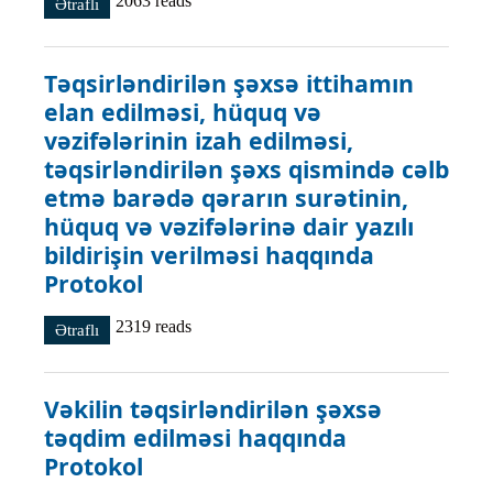
2063 reads
Ətraflı
Təqsirləndirilən şəxsin dindirilməsi haqqında Protokol
haqqında
Təqsirləndirilən şəxsə ittihamın
elan edilməsi, hüquq və
vəzifələrinin izah edilməsi,
təqsirləndirilən şəxs qismində cəlb
etmə barədə qərarın surətinin,
hüquq və vəzifələrinə dair yazılı
bildirişin verilməsi haqqında
Protokol
2319 reads
Ətraflı
Təqsirləndirilən şəxsə ittihamın elan edilməsi, hüquq və
vəzifələrinin izah edilməsi, təqsirləndirilən şəxs qismində
cəlb etmə barədə qərarın surətinin, hüquq və vəzifələrinə
dair yazılı bildirişin verilməsi haqqında Protokol
Vəkilin təqsirləndirilən şəxsə
haqqında
təqdim edilməsi haqqında
Protokol