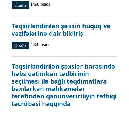
1498 reads
Ətraflı
Vəkilin təqsirləndirilən şəxsə təqdim edilməsi haqqında
Protokol haqqında
Təqsirləndirilən şəxsin hüquq və
vəzifələrinə dair bildiriş
4460 reads
Ətraflı
Təqsirləndirilən şəxsin hüquq və vəzifələrinə dair bildiriş
haqqında
Təqsirləndirilən şəxslər barəsində
həbs qətimkan tədbirinin
seçilməsi ilə bağlı təqdimatlara
baxılarkən məhkəmələr
tərəfindən qanunvericiliyin tətbiqi
təcrübəsi haqqında