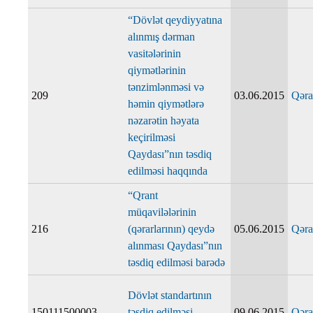
“Dövlət qeydiyyatına
alınmış dərman
vasitələrinin
qiymətlərinin
tənzimlənməsi və
209
03.06.2015
Qəra
həmin qiymətlərə
nəzarətin həyata
keçirilməsi
Qaydası”nın təsdiq
edilməsi haqqında
“Qrant
müqavilələrinin
216
(qərarlarının) qeydə
05.06.2015
Qəra
alınması Qaydası”nın
təsdiq edilməsi barədə
Dövlət standartının
150111500003
təsdiq edilməsi
09.06.2015
Qəra