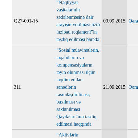
“Nəqliyyat
vasitələrinin
zədələnməsinə dair
Q27-001-15
09.09.2015
Qəra
arayışın verilməsi üzrə
inzibati reqlament”in
təsdiq edilməsi barədə
“Sosial müavinətlərin,
təqaüdlərin və
kompensasiyaların
təyin olunması üçün
təqdim edilən
311
sənədlərin
21.09.2015
Qəra
rəsmiləşdirilməsi,
baxılması və
saxlanılması
Qaydaları”nın təsdiq
edilməsi haqqında
“Aktivlərin