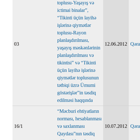
toplusu-Yaşayış və
ictimai binalar”,
“Tikinti üçün layihə
işlərinə qiymətlər
toplusu-Rayon
planlaşdırılması,
03
12.06.2012
Qəra
yaşayış məskənlərinin
planlaşdırılması və
tikintisi” və “Tikinti
üçün layihə işlərinə
qiymətlər toplusunun
tətbiqi üzrə Ümumi
göstərişlər”in təsdiq
edilməsi haqqında
“Məcburi ehtiyatların
norması, hesablanması
16/1
və saxlanması
10.07.2012
Qəra
Qaydası”nın təsdiq