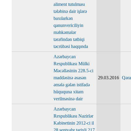
aliment tutulması
tələbinə dair işlərə
baxılarkən
qanunvericiliyin
məhkəmələr
tərəfindən tətbiqi
təcrübəsi haqqında
Azərbaycan
Respublikası Mülki
Məcəlləsinin 228.5-ci
maddəsinə əsasən
29.03.2016
Qəra
əmələ gələn istifadə
hüququna xitam
verilməsinə dair
Azərbaycan
Respublikası Nazirlər
Kabinetinin 2012-ci il
28 sentyabr tarixli 217