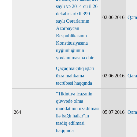
saylı və 2014-cü il 26
dekabr tarixli 399
02.06.2016
Qəra
saylı Qərarlarının
Azərbaycan
Respublikasının
Konstitusiyasına
uyğunluğunun
yoxlanılmasına dair
Qaçaqmalçılıq işləri
üzrə məhkəmə
02.06.2016
Qəra
təcrübəsi haqqında
"Tikintiyə icazənin
qüvvədə olma
müddətinin uzadılması
264
05.07.2016
Qəra
ilə bağlı hallar"ın
təsdiq edilməsi
haqqında