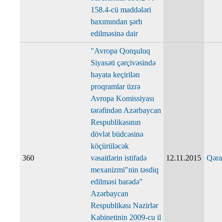
158.4-cü maddələri
baxımından şərh
edilməsinə dair
"Avropa Qonşuluq
Siyasəti çərçivəsində
həyata keçirilən
proqramlar üzrə
Avropa Komissiyası
tərəfindən Azərbaycan
Respublikasının
dövlət büdcəsinə
köçürüləcək
360
vəsaitlərin istifadə
12.11.2015
Qəra
mexanizmi"nin təsdiq
edilməsi barədə"
Azərbaycan
Respublikası Nazirlər
Kabinetinin 2009-cu il