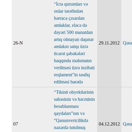
“İcra qurumları və
onlar tərəfindən
hərraca çıxarılan
əmlaklar, eləcə də
dəyəri 500 manatdan
artıq olmayan daşınar
26-N
29.11.2012
Qəra
əmlakın satışı üzrə
ticarət şəbəkələri
haqqında məlumatın
verilməsi üzrə inzibati
reqlament”in təsdiq
edilməsi barədə
“Tikinti obyektlərinin
sahəsinin və həcminin
hesablanması
qaydaları”nın və
“Qanunvericilikdə
07
04.12.2012
Qəra
nəzərdə tutulmuş