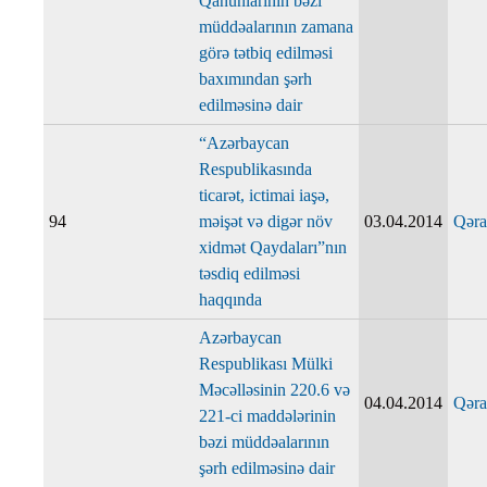
Qanunlarının bəzi
müddəalarının zamana
görə tətbiq edilməsi
baxımından şərh
edilməsinə dair
“Azərbaycan
Respublikasında
ticarət, ictimai iaşə,
94
məişət və digər növ
03.04.2014
Qəra
xidmət Qaydaları”nın
təsdiq edilməsi
haqqında
Azərbaycan
Respublikası Mülki
Məcəlləsinin 220.6 və
04.04.2014
Qəra
221-ci maddələrinin
bəzi müddəalarının
şərh edilməsinə dair