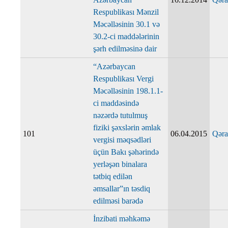
Respublikası Mənzil
Məcəlləsinin 30.1 və
30.2-ci maddələrinin
şərh edilməsinə dair
“Azərbaycan
Respublikası Vergi
Məcəlləsinin 198.1.1-
ci maddəsində
nəzərdə tutulmuş
fiziki şəxslərin əmlak
101
06.04.2015
Qəra
vergisi məqsədləri
üçün Bakı şəhərində
yerləşən binalara
tətbiq edilən
əmsallar”ın təsdiq
edilməsi barədə
İnzibati məhkəmə