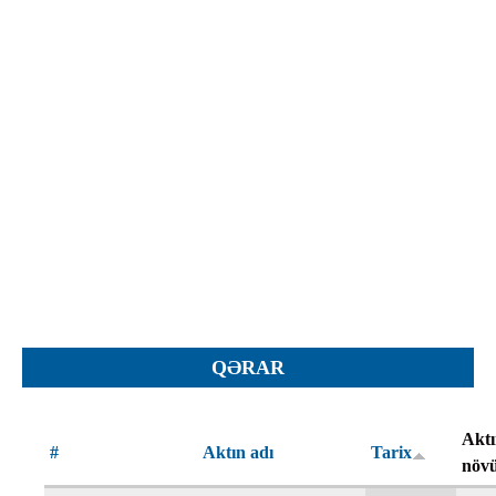
İcra hakimiyyəti qurumları
Etirazlar
Şəkillər
Regional ədliyyə idarələri
Jurnallar, Cədvəllər
Hüquq firmaları
Nizamnamələr
İcra qurumları
Planlar
Protokollar
Qaydalar
Qərarlar
Raportlar
Rəylər
Şikayətlər
QƏRAR
Təlimatlar
Təqdimatlar
Akt
#
Aktın adı
Tarix
Vəsatətlər
növ