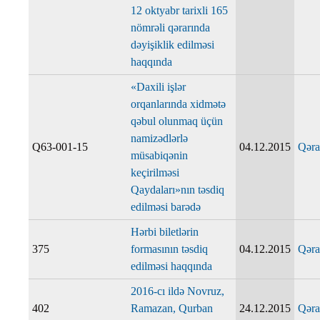
12 oktyabr tarixli 165
nömrəli qərarında
dəyişiklik edilməsi
haqqında
«Daxili işlər
orqanlarında xidmətə
qəbul olunmaq üçün
namizədlərlə
Q63-001-15
04.12.2015
Qəra
müsabiqənin
keçirilməsi
Qaydaları»nın təsdiq
edilməsi barədə
Hərbi biletlərin
375
formasının təsdiq
04.12.2015
Qəra
edilməsi haqqında
2016-cı ildə Novruz,
402
Ramazan, Qurban
24.12.2015
Qəra