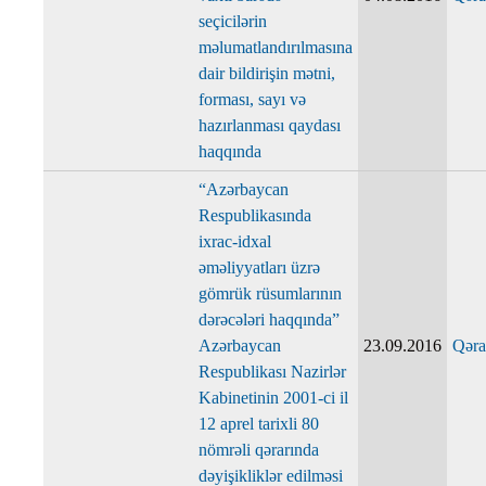
seçicilərin
məlumatlandırılmasına
dair bildirişin mətni,
forması, sayı və
hazırlanması qaydası
haqqında
“Azərbaycan
Respublikasında
ixrac-idxal
əməliyyatları üzrə
gömrük rüsumlarının
dərəcələri haqqında”
Azərbaycan
23.09.2016
Qəra
Respublikası Nazirlər
Kabinetinin 2001-ci il
12 aprel tarixli 80
nömrəli qərarında
dəyişikliklər edilməsi