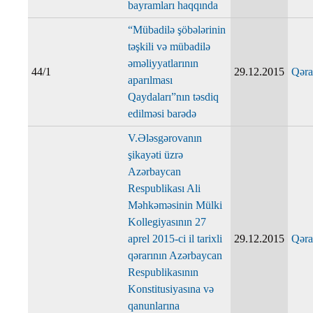
bayramları haqqında
“Mübadilə şöbələrinin
təşkili və mübadilə
əməliyyatlarının
44/1
29.12.2015
Qəra
aparılması
Qaydaları”nın təsdiq
edilməsi barədə
V.Ələsgərovanın
şikayəti üzrə
Azərbaycan
Respublikası Ali
Məhkəməsinin Mülki
Kollegiyasının 27
aprel 2015-ci il tarixli
29.12.2015
Qəra
qərarının Azərbaycan
Respublikasının
Konstitusiyasına və
qanunlarına