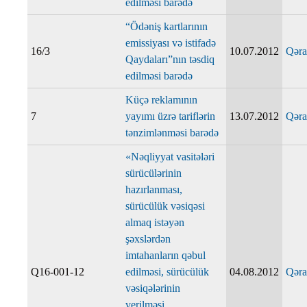
edilməsi barədə
“Ödəniş kartlarının
emissiyası və istifadə
16/3
10.07.2012
Qəra
Qaydaları”nın təsdiq
edilməsi barədə
Küçə reklamının
7
yayımı üzrə tariflərin
13.07.2012
Qəra
tənzimlənməsi barədə
«Nəqliyyat vasitələri
sürücülərinin
hazırlanması,
sürücülük vəsiqəsi
almaq istəyən
şəxslərdən
imtahanların qəbul
Q16-001-12
edilməsi, sürücülük
04.08.2012
Qəra
vəsiqələrinin
verilməsi,