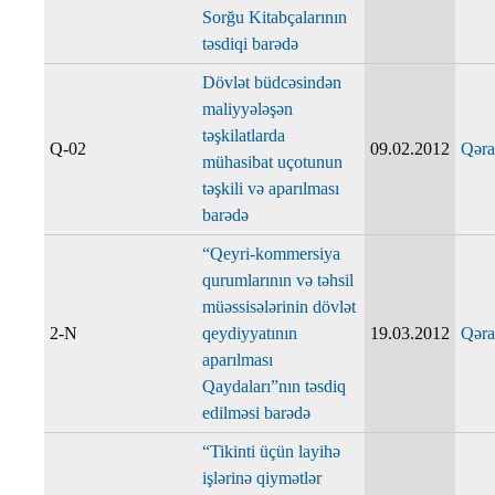
Sorğu Kitabçalarının
təsdiqi barədə
Dövlət büdcəsindən
maliyyələşən
təşkilatlarda
Q-02
09.02.2012
Qəra
mühasibat uçotunun
təşkili və aparılması
barədə
“Qeyri-kommersiya
qurumlarının və təhsil
müəssisələrinin dövlət
2-N
qeydiyyatının
19.03.2012
Qəra
aparılması
Qaydaları”nın təsdiq
edilməsi barədə
“Tikinti üçün layihə
işlərinə qiymətlər