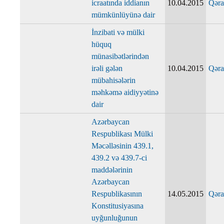
icraatında iddianın
10.04.2015
Qəra
mümkünlüyünə dair
İnzibati və mülki
hüquq
münasibətlərindən
irəli gələn
10.04.2015
Qəra
mübahisələrin
məhkəmə aidiyyətinə
dair
Azərbaycan
Respublikası Mülki
Məcəlləsinin 439.1,
439.2 və 439.7-ci
maddələrinin
Azərbaycan
Respublikasının
14.05.2015
Qəra
Konstitusiyasına
uyğunluğunun