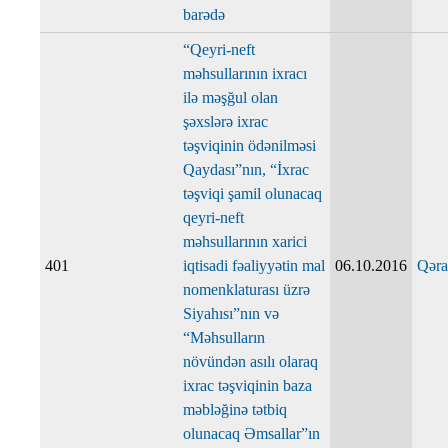
barədə
“Qeyri-neft
məhsullarının ixracı
ilə məşğul olan
şəxslərə ixrac
təşviqinin ödənilməsi
Qaydası”nın, “İxrac
təşviqi şamil olunacaq
qeyri-neft
məhsullarının xarici
401
iqtisadi fəaliyyətin mal
06.10.2016
Qəra
nomenklaturası üzrə
Siyahısı”nın və
“Məhsulların
növündən asılı olaraq
ixrac təşviqinin baza
məbləğinə tətbiq
olunacaq Əmsallar”ın