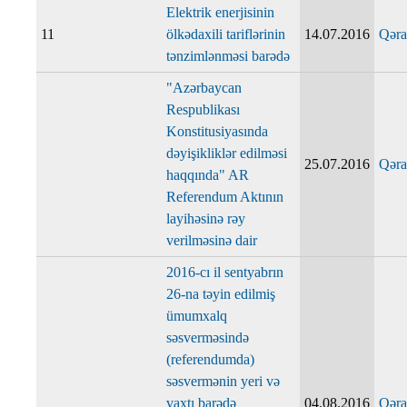
Elektrik enerjisinin
11
ölkədaxili tariflərinin
14.07.2016
Qəra
tənzimlənməsi barədə
"Azərbaycan
Respublikası
Konstitusiyasında
dəyişikliklər edilməsi
25.07.2016
Qəra
haqqında" AR
Referendum Aktının
layihəsinə rəy
verilməsinə dair
2016-cı il sentyabrın
26-na təyin edilmiş
ümumxalq
səsverməsində
(referendumda)
səsvermənin yeri və
vaxtı barədə
04.08.2016
Qəra