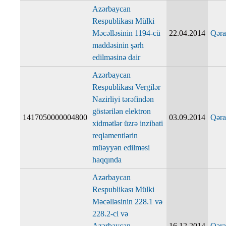
Azərbaycan
Respublikası Mülki
Məcəlləsinin 1194-cü
22.04.2014
Qəra
maddəsinin şərh
edilməsinə dair
Azərbaycan
Respublikası Vergilər
Nazirliyi tərəfindən
göstərilən elektron
1417050000004800
03.09.2014
Qəra
xidmətlər üzrə inzibati
reqlamentlərin
müəyyən edilməsi
haqqında
Azərbaycan
Respublikası Mülki
Məcəlləsinin 228.1 və
228.2-ci və
Azərbaycan
16.12.2014
Qəra