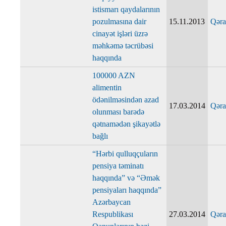
istismarı qaydalarının
pozulmasına dair
15.11.2013
Qəra
cinayət işləri üzrə
məhkəmə təcrübəsi
haqqında
100000 AZN
alimentin
ödənilməsindən azad
17.03.2014
Qəra
olunması barədə
qətnamədən şikayətlə
bağlı
“Hərbi qulluqçuların
pensiya təminatı
haqqında” və “Əmək
pensiyaları haqqında”
Azərbaycan
Respublikası
27.03.2014
Qəra