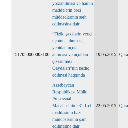
yoxlanılması və həmin
maddələrin bəzi
müddəalarının şərh
edilməsinə dair
“Fiziki şəxslərin vergi
uçotuna alınması,
yenidən uçota
1517050000003100
alınması və uçotdan
19.05.2015
Qəra
çıxarılması
Qaydaları”nın təsdiq
edilməsi haqqında
Azərbaycan
Respublikası Mülki
Prosessual
Məcəlləsinin 231.1-ci
22.05.2015
Qəra
maddəsinin bəzi
müddəalarının şərh
edilməsinə dair