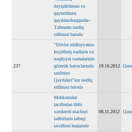
dəyişdirilməsi və
qaytarılması
qaydalarıhaqqında»
Təlimatın təsdiq
edilməsi barədə
“Dövlət mülkiyyətinə
keçirilmiş malların və
nəqliyyat vasitələrinin
237
gömrük hərraclarında
19.10.2012
Qəra
satılması
Qaydaları”nın təsdiq
edilməsi barədə
Məhkəmələr
tərəfindən tibbi
xarakterli məcburi
08.11.2012
Qəra
tədbirlərin tətbiqi
təcrübəsi haqqında