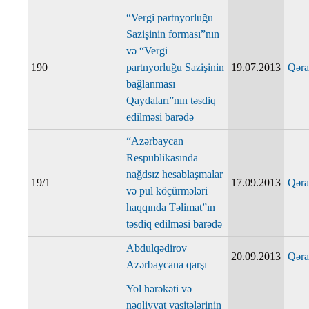
“Vergi partnyorluğu
Sazişinin forması”nın
və “Vergi
190
partnyorluğu Sazişinin
19.07.2013
Qəra
bağlanması
Qaydaları”nın təsdiq
edilməsi barədə
“Azərbaycan
Respublikasında
nağdsız hesablaşmalar
19/1
17.09.2013
Qəra
və pul köçürmələri
haqqında Təlimat”ın
təsdiq edilməsi barədə
Abdulqədirov
20.09.2013
Qəra
Azərbaycana qarşı
Yol hərəkəti və
nəqliyyat vasitələrinin