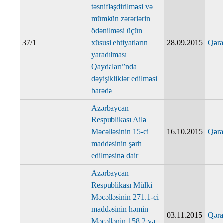
təsnifləşdirilməsi və
mümkün zərərlərin
ödənilməsi üçün
37/1
xüsusi ehtiyatların
28.09.2015
Qəra
yaradılması
Qaydaları”nda
dəyişikliklər edilməsi
barədə
Azərbaycan
Respublikası Ailə
Məcəlləsinin 15-ci
16.10.2015
Qəra
maddəsinin şərh
edilməsinə dair
Azərbaycan
Respublikası Mülki
Məcəlləsinin 271.1-ci
maddəsinin həmin
03.11.2015
Qəra
Məcəllənin 158.2 və