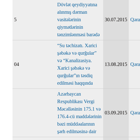
Dövlət qeydiyyatına
alınmış dərman
5
vasitələrinin
30.07.2015
Qəra
qiymətlərinin
tənzimlənməsi barədə
“Su təchizatı. Xarici
şəbəkə və qurğular”
və “Kanalizasiya.
04
13.08.2015
Qəra
Xarici şəbəkə və
qurğular”ın təsdiq
edilməsi haqqında
Azərbaycan
Respublikası Vergi
Məcəlləsinin 175.1 və
03.09.2015
Qəra
176.4-cü maddələrinin
bəzi müddəalarının
şərh edilməsinə dair