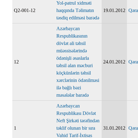
Yol-patrul xidməti
Q2-001-12
haqqında Təlimatın
19.01.2012
Qəra
təsdiq edilməsi barədə
Azərbaycan
Respublikasının
dövlət ali təhsil
müəssisələrində
ödənişli əsaslarla
12
24.01.2012
Qəra
təhsil alan məcburi
köçkünlərin təhsil
xərclərinin ödənilməsi
ilə bağlı bəzi
məsələlər barədə
Azərbaycan
Respublikası Dövlət
Neft Şirkəti tərəfindən
1
təklif olunan bir sıra
31.01.2012
Qəra
Vahid Tarif-İxtisas