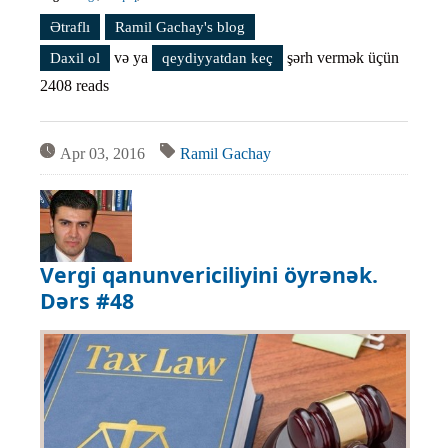
Ətraflı
Vergi qanunvericiliyini öyrənək. Dərs #50 haqqında
Ramil Gachay's blog
və ya
şərh vermək üçün
Daxil ol
qeydiyyatdan keç
2408 reads
Apr 03, 2016
Ramil Gachay
Vergi qanunvericiliyini öyrənək.
Dərs #48