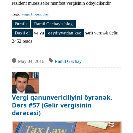
rezident müəssisələr mənfəət vergisinin ödəyiciləridir.
Tags:
vergi
Hüquq
dərs
Ətraflı
Vergi qanunvericiliyini öyrənək. Dərs #59 haqqında
Ramil Gachay's blog
və ya
şərh vermək üçün
Daxil ol
qeydiyyatdan keç
2452 reads
May 04, 2016
Ramil Gachay
Vergi qanunvericiliyini öyrənək.
Dərs #57 (Gəlir vergisinin
dərəcəsi)