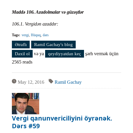
Maddə 106. Azadolmalar və güzəştlər
106.1. Vergidən azaddır:
Tags:
vergi
Hüquq
dərs
Ətraflı
Vergi qanunvericiliyini öyrənək. Dərs #60 haqqında
Ramil Gachay's blog
və ya
şərh vermək üçün
Daxil ol
qeydiyyatdan keç
2565 reads
May 12, 2016
Ramil Gachay
Vergi qanunvericiliyini öyrənək.
Dərs #59