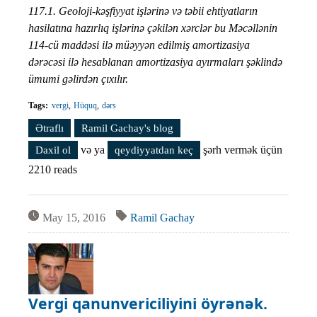
117.1. Geoloji-kəşfiyyat işlərinə və təbii ehtiyatların
hasilatına hazırlıq işlərinə çəkilən xərclər bu Məcəllənin
114-cü maddəsi ilə müəyyən edilmiş amortizasiya
dərəcəsi ilə hesablanan amortizasiya ayırmaları şəklində
ümumi gəlirdən çıxılır.
Tags:
vergi
Hüquq
dərs
Ətraflı
Vergi qanunvericiliyini öyrənək. Dərs #65 haqqında
Ramil Gachay's blog
və ya
şərh vermək üçün
Daxil ol
qeydiyyatdan keç
2210 reads
May 15, 2016
Ramil Gachay
Vergi qanunvericiliyini öyrənək.