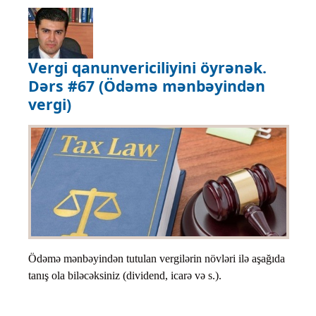
Vergi qanunvericiliyini öyrənək.
Dərs #67 (Ödəmə mənbəyindən
vergi)
Ödəmə mənbəyindən tutulan vergilərin növləri ilə aşağıda
tanış ola biləcəksiniz (dividend, icarə və s.).