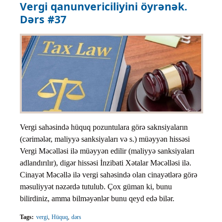
Vergi qanunvericiliyini öyrənək.
Dərs #37
Vergi sahəsində hüquq pozuntulara görə saknsiyaların
(cərimələr, maliyyə sanksiyaları və s.) müəyyən hissəsi
Vergi Məcəlləsi ilə müəyyən edilir (maliyyə sanksiyaları
adlandırılır), digər hissəsi İnzibati Xətalar Məcəlləsi ilə.
Cinayət Məcəllə ilə vergi sahəsində olan cinayətlərə görə
məsuliyyət nəzərdə tutulub. Çox güman ki, bunu
bilirdiniz, amma bilməyənlər bunu qeyd edə bilər.
Tags:
vergi
Hüquq
dərs