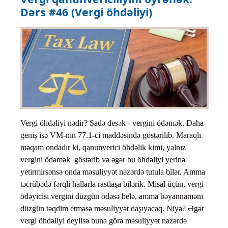
Dərs #46 (Vergi öhdəliyi)
Vergi öhdəliyi nədir? Sadə desək - vergini ödəmək. Daha
geniş isə VM-nin 77.1-ci maddəsində göstərilib. Maraqlı
məqam ondadır ki, qanunverici öhdəlik kimi, yalnız
vergini ödəmək göstərib və əgər bu öhdəliyi yerinə
yetirmirsənsə onda məsuliyyət nəzərdə tutula bilər. Amma
təcrübədə fərqli hallarla rastlaşa bilərik. Misal üçün, vergi
ödəyicisi vergini düzgün ödəsə belə, amma bəyannaməni
düzgün təqdim etməsə məsuliyyət daşıyacaq. Niyə? Əgər
vergi öhdəliyi deyilsə buna görə məsuliyyət nəzərdə