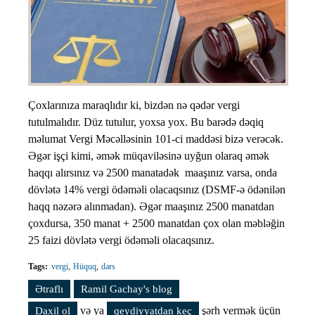
Çoxlarınıza maraqlıdır ki, bizdən nə qədər vergi
tutulmalıdır. Düz tutulur, yoxsa yox. Bu barədə dəqiq
məlumat Vergi Məcəlləsinin 101-ci maddəsi bizə verəcək.
Əgər işçi kimi, əmək müqaviləsinə uyğun olaraq əmək
haqqı alırsınız və 2500 manatadək maaşınız varsa, onda
dövlətə 14% vergi ödəməli olacaqsınız (DSMF-ə ödənilən
haqq nəzərə alınmadan). Əgər maaşınız 2500 manatdan
çoxdursa, 350 manat + 2500 manatdan çox olan məbləğin
25 faizi dövlətə vergi ödəməli olacaqsınız.
Tags:
vergi
Hüquq
dərs
Ətraflı
Vergi qanunvericiliyini öyrənək. Dərs #57 (Gəlir
Ramil Gachay's blog
vergisinin dərəcəsi) haqqında
və ya
şərh vermək üçün
Daxil ol
qeydiyyatdan keç