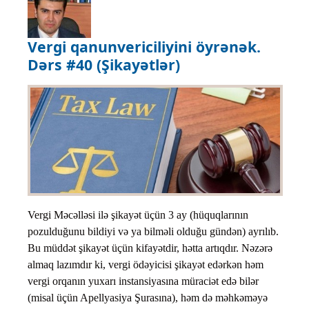
Vergi qanunvericiliyini öyrənək.
Dərs #40 (Şikayətlər)
Vergi Məcəlləsi ilə şikayət üçün 3 ay (hüquqlarının
pozulduğunu bildiyi və ya bilməli olduğu gündən) ayrılıb.
Bu müddət şikayət üçün kifayətdir, hətta artıqdır. Nəzərə
almaq lazımdır ki, vergi ödəyicisi şikayət edərkən həm
vergi orqanın yuxarı instansiyasına müraciət edə bilər
(misal üçün Apellyasiya Şurasına), həm də məhkəməyə