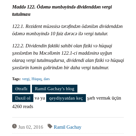
Maddə 122. Ödəmə mənbəyində dividenddən vergi
tutulması
122.1. Rezident müəssisə tərəfindən ödənilən dividenddən
ödəmə mənbəyində 10 faiz dərəcə ilə vergi tutulur.
122.2. Dividendin faktiki sahibi olan fiziki və hüquqi
şəxslərdən bu Məcəllənin 122.1-ci maddəsinə uyğun
olaraq vergi tutulmuşdursa, dividendi alan fiziki və hüquqi
şəxslərin həmin gəlirindən bir daha vergi tutulmur.
Tags:
vergi
Hüquq
dərs
Ətraflı
Vergi qanunvericiliyini öyrənək. Dərs #67 (Ödəmə
Ramil Gachay's blog
mənbəyindən vergi) haqqında
və ya
şərh vermək üçün
Daxil ol
qeydiyyatdan keç
4260 reads
Jun 02, 2016
Ramil Gachay