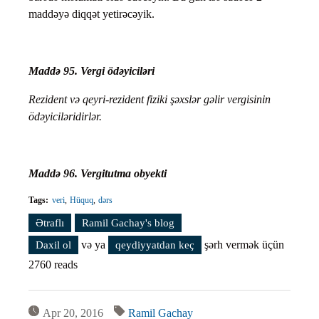
maddəyə diqqət yetirəcəyik.
Maddə 95. Vergi ödəyiciləri
Rezident və qeyri-rezident fiziki şəxslər gəlir vergisinin
ödəyiciləridirlər.
Maddə 96. Vergitutma obyekti
Tags:
veri
Hüquq
dərs
Ətraflı
Vergi qanunvericiliyini öyrənək. Dərs #54 (Fiziki
Ramil Gachay's blog
şəxslərin gəlir vergisi) haqqında
və ya
şərh vermək üçün
Daxil ol
qeydiyyatdan keç
2760 reads
Apr 20, 2016
Ramil Gachay