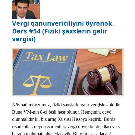
Vergi qanunvericiliyini öyrənək.
Dərs #54 (Fiziki şəxslərin gəlir
vergisi)
Növbəti mövzumuz, fiziki şəxslərin gəlir vergisinə aiddir.
Buna VM-nin 8-ci fəsli həsr olunur. Həmçinin, qeyd
olunmalıdır ki, biz artıq Xüsusi Hissəyə keçirik. Burda
rezidentlər, qeyri-rezidentlər, vergi obyektin detalları və s
barədə məlumatı əldə edəcəyik. Bu gün isə sadəcə 2