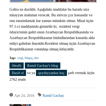
Gəlirə nə daxildir. Aşağıdakı maddələr bu barədə sizə
müəyyən məlumat verəcək. Bu mövzu çox həssasdır və
onu tənzimləmək hər zaman mümkün olmur. Misal üçün
97.1-ci maddəsində göstərilir ki, rezident vergi
ödəyicisinin gəliri onun Azərbaycan Respublikasında və
Azərbaycan Respublikasının hüdudlarından kənarda əldə
etdiyi gəlirdən ibarətdir.Rezident olmaq üçün Azərbaycan
Respublikasının vətəndaşı olmaq kifayətdir.
Tags:
vergi
Hüquq
dərs
Ətraflı
Vergi qanunvericiliyini öyrənək. Dərs #55 (Gəlir)
Ramil Gachay's blog
haqqında
və ya
şərh vermək üçün
Daxil ol
qeydiyyatdan keç
2762 reads
Apr 24, 2016
Ramil Gachay