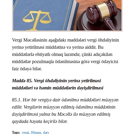
Vergi Məcəlləsinin aşağıdakı maddələri vergi öhdəliyinin
yerinə yetirilməsi müddətinə və yerinə aiddir. Bu
müddətlərlə ehtiyatlı olmaq lazımdır, çünki adıçəkilən
müddətlər pozulmaqla ödənilməsinə görə vergi ödəyicisi
faiz ödəyə bilər.
Maddə 85. Vergi öhdəliyinin yerinə yetirilməsi
müddətləri və həmin müddətlərin dəyişdirilməsi
85.1. Hər bir vergiyə dair ödənilmə müddətləri müəyyən
edilir. Vergilərin müəyyən edilmiş ödənilmə müddətinin
dəyişdirilməsi yalnız bu Məcəllə ilə müəyyən edilmiş
qaydada həyata keçirilə bilər.
Tags:
vergi
Hüquq
dərs