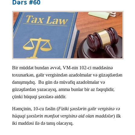
Dərs #60
Bir müddət bundan əvvəl, VM-nin 102-ci maddəsinə
toxunarkən, gəlir vergisindən azadolmalar və güzəştlərdən
danışmışdıq. Bu gün də müvafiq azadolmalar və
güzəştlərdən yazacayıq, amma bunlar bir az fəqrqlidir,
çünki hüquqi şəxslərə aiddir.
Həmçinin, 10-cu fəslin (
Fiziki şəxslərin gəlir vergisinə və
hüquqi şəxslərin mənfəət vergisinə aid olan maddələr
) ilk
iki maddəsi ilə də tanış olacayıq.