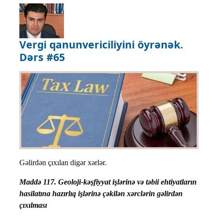
Vergi qanunvericiliyini öyrənək.
Dərs #65
Gəlirdən çıxılan digər xərlər.
Maddə 117. Geoloji-kəşfiyyat işlərinə və təbii ehtiyatların
hasilatına hazırlıq işlərinə çəkilən xərclərin gəlirdən
çıxılması