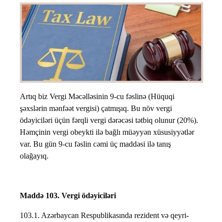
Artıq biz Vergi Məcəlləsinin 9-cu fəslinə (Hüquqi
şəxslərin mənfəət vergisi) çatmışıq. Bu növ vergi
ödəyiciləri üçün fərqli vergi dərəcəsi tətbiq olunur (20%).
Həmçinin vergi obeykti ilə bağlı müəyyən xüsusiyyətlər
var. Bu gün 9-cu fəslin cəmi üç maddəsi ilə tanış
olağayıq.
Maddə 103. Vergi ödəyiciləri
103.1. Azərbaycan Respublikasında rezident və qeyri-