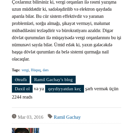
Çoxlarınız bilirsiniz ki, vergi orqanları ilə rəsmi yazışma
uzun müddətdir ki, sadələşdirilib və elektron qaydada
aparıla bilər. Bu cür sistem effektivdir və yaranan
problemləri, sorğu almağı, şikayət verməyi, məlumat
mübadiləsini tezləşdirir və bürokratiyanı azaldır. Digər
dövlət qurumuları ilə müqayisədə vergi orqanlarınını bu işi
nümunəvi sayıla bilər. Ümid edək ki, yaxın gələcəkdə
başqa dövlət qurumları da belə sistemi qurmağa nail
olacaqlar.
Tags:
vergi
Hüquq
dərs
Ətraflı
Vergi qanunvericiliyini öyrənək. Dərs #43 haqqında
Ramil Gachay's blog
və ya
şərh vermək üçün
Daxil ol
qeydiyyatdan keç
2244 reads
Mar 03, 2016
Ramil Gachay