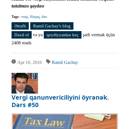
tutulması qaydası
Tags:
vergi
Hüquq
dərs
Ətraflı
Vergi qanunvericiliyini öyrənək. Dərs #53 haqqında
Ramil Gachay's blog
və ya
şərh vermək üçün
Daxil ol
qeydiyyatdan keç
2408 reads
Apr 10, 2016
Ramil Gachay
Vergi qanunvericiliyini öyrənək.
Dərs #50