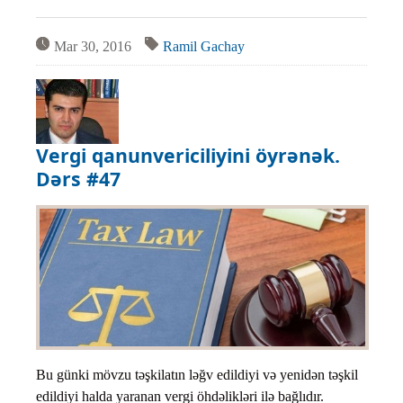
Mar 30, 2016
Ramil Gachay
Vergi qanunvericiliyini öyrənək.
Dərs #47
Bu günki mövzu təşkilatın ləğv edildiyi və yenidən təşkil
edildiyi halda yaranan vergi öhdəlikləri ilə bağlıdır.