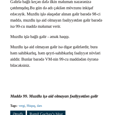
Gəlirlə bağlı keçən dəfə ilkin məlumatı nəzərənizə
çatdımışdıq.Bu gün də adı çəkilən mövzunu inkişaf
edəcəyik. Muzdlu işlə əlaqədar alınan gəlir barədə 98-ci
maddə, muzdlu işə aid olmayan fəaliyyətdən gəlir barədə
isə 99-cu maddə məlumat verir.
Muzdlu işlə bağlı gəlir - əmək haqqı.
Muzdlu işə aid olmayan gəlir isə digər gəlirlərdir, bura
həm sahibkarlıq, həm qeyri-sahibkarlıq fəaliyyət növləri
aiddir. Bunlar barədə VM-nin 99-cu maddədən öyrənə
biləcəksiniz.
Maddə 99. Muzdlu işə aid olmayan fəaliyyətdən gəlir
Tags:
vergi
Hüquq
dərs
Ətraflı
Vergi qanunvericiliyini öyrənək. Dərs #56 haqqında
Ramil Gachay's blog