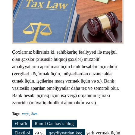
Çoxlarınız bilirsiniz ki, sahibkarlıq fəaliyyəti ilə məşğul
olan şəxslər (xüsusilə hüquqi şəxslər) müxtəlif
əməliyyatların aparılması üçün bank hesabları açmalıdır
(vergiləri köçürmək üçün, müştərilərdən qazanc əldə
etmək üçün, işçilərinə maaş vermək üçün və s.). Bank
vasitəsilə aparılan əməliyyatlar daha tez və səmərəli olur.
Bank hesabı açmaq üçün isə vergi orqanının iştirakı
zəruridir (müvafiq dublikat alınmalıdır və s.).
Tags:
vergi
dərs
Ətraflı
Vergi qanunvericiliyini öyrənək. Dərs #45 (Banklar və
Ramil Gachay's blog
vergi orqanları) haqqında
və ya
şərh vermək üçün
Daxil ol
qeydiyyatdan keç