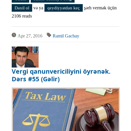
və ya
şərh vermək üçün
Daxil ol
qeydiyyatdan keç
2106 reads
Apr 27, 2016
Ramil Gachay
Vergi qanunvericiliyini öyrənək.
Dərs #55 (Gəlir)