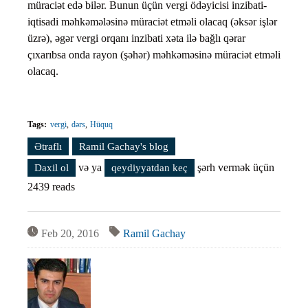
müraciət edə bilər. Bunun üçün vergi ödəyicisi inzibati-
iqtisadi məhkəmələsinə müraciət etməli olacaq (əksər işlər
üzrə), əgər vergi orqanı inzibati xəta ilə bağlı qərar
çıxarıbsa onda rayon (şəhər) məhkəməsinə müraciət etməli
olacaq.
Tags:
vergi
dərs
Hüquq
Ətraflı
Vergi qanunvericiliyini öyrənək. Dərs #40 (Şikayətlər)
Ramil Gachay's blog
haqqında
və ya
şərh vermək üçün
Daxil ol
qeydiyyatdan keç
2439 reads
Feb 20, 2016
Ramil Gachay