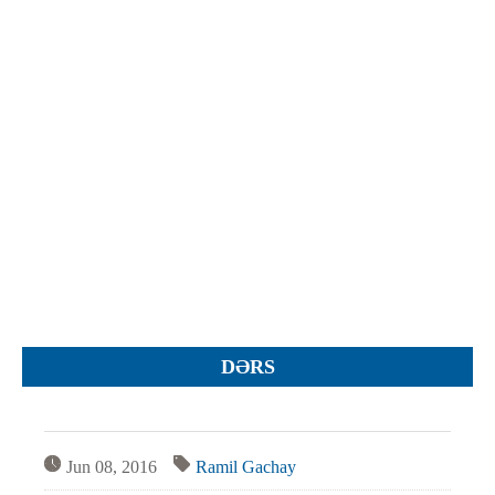
İcra hakimiyyəti qurumları
Etirazlar
Şəkillər
Regional ədliyyə idarələri
Jurnallar, Cədvəllər
Hüquq firmaları
Nizamnamələr
İcra qurumları
Planlar
Protokollar
Qaydalar
Qərarlar
Raportlar
Rəylər
Şikayətlər
DƏRS
Təlimatlar
Təqdimatlar
Vəsatətlər
Jun 08, 2016
Ramil Gachay