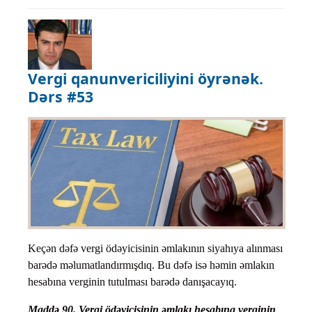
Vergi qanunvericiliyini öyrənək.
Dərs #53
Keçən dəfə vergi ödəyicisinin əmlakının siyahıya alınması
barədə məlumatlandırmışdıq. Bu dəfə isə həmin əmlakın
hesabına verginin tutulması barədə danışacayıq.
Maddə 90. Vergi ödəyicisinin əmlakı hesabına verginin