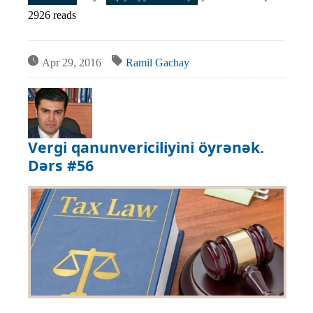
2926 reads
Apr 29, 2016
Ramil Gachay
Vergi qanunvericiliyini öyrənək.
Dərs #56