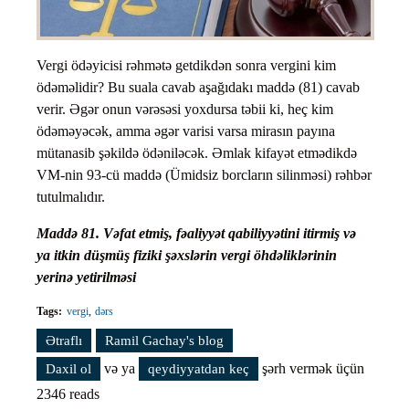
Vergi ödəyicisi rəhmətə getdikdən sonra vergini kim
ödəməlidir? Bu suala cavab aşağıdakı maddə (81) cavab
verir. Əgər onun vərəsəsi yoxdursa təbii ki, heç kim
ödəməyəcək, amma əgər varisi varsa mirasın payına
mütanasib şəkildə ödəniləcək. Əmlak kifayət etmədikdə
VM-nin 93-cü maddə (Ümidsiz borcların silinməsi) rəhbər
tutulmalıdır.
Maddə 81. Vəfat etmiş, fəaliyyət qabiliyyətini itirmiş və
ya itkin düşmüş fiziki şəxslərin vergi öhdəliklərinin
yerinə yetirilməsi
Tags:
vergi
dərs
Ətraflı
Vergi qanunvericiliyini öyrənək. Dərs #48 haqqında
Ramil Gachay's blog
və ya
şərh vermək üçün
Daxil ol
qeydiyyatdan keç
2346 reads