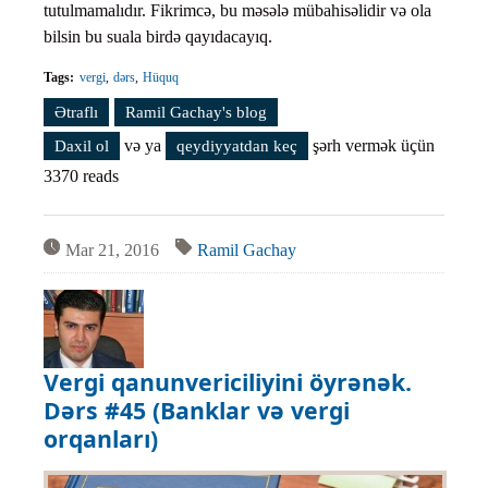
tutulmamalıdır. Fikrimcə, bu məsələ mübahisəlidir və ola
bilsin bu suala birdə qayıdacayıq.
Tags:
vergi
dərs
Hüquq
Ətraflı
Vergi qanunvericiliyini öyrənək. Dərs #46 (Vergi
Ramil Gachay's blog
öhdəliyi) haqqında
və ya
şərh vermək üçün
Daxil ol
qeydiyyatdan keç
3370 reads
Mar 21, 2016
Ramil Gachay
Vergi qanunvericiliyini öyrənək.
Dərs #45 (Banklar və vergi
orqanları)