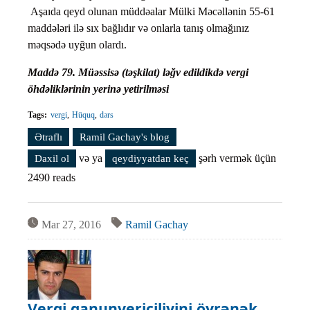
Aşaıda qeyd olunan müddəalar Mülki Məcəllənin 55-61
maddələri ilə sıx bağlıdır və onlarla tanış olmağınız
məqsədə uyğun olardı.
Maddə 79. Müəssisə (təşkilat) ləğv edildikdə vergi
öhdəliklərinin yerinə yetirilməsi
Tags:
vergi
Hüquq
dərs
Ətraflı
Vergi qanunvericiliyini öyrənək. Dərs #47 haqqında
Ramil Gachay's blog
və ya
şərh vermək üçün
Daxil ol
qeydiyyatdan keç
2490 reads
Mar 27, 2016
Ramil Gachay
Vergi qanunvericiliyini öyrənək.